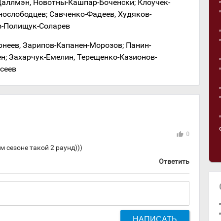
аллмэн, Новотны-Кашпар-Боченски; Клоучек-
нослободцев; Савченко-Фадеев, Худяков-
в-Полищук-Соларев
неев, Зарипов-Капанен-Морозов; Панин-
н; Захарчук-Емелин, Терещенко-Казионов-
сеев
thumb_up
0
ом сезоне такой 2 раунд)))
Ответить
НАПИСАТЬ