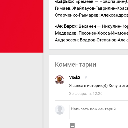
«Барыс»:
Еремеев — Новопашин-Д
Гимаев, Жайлауов-Гаврилин-Крас
Старченко-Рымарев; Александро
«Ак Барс»:
Веханен — Никулин-Кор
Медведев, Песонен-Хосса-Иммоне
Андерссон; Бодров-Степанов-Алек
Комментарии
Vitek2
#
Я залез в историю))) Хочу в эт
25 февраля, 12:26
insert_photo