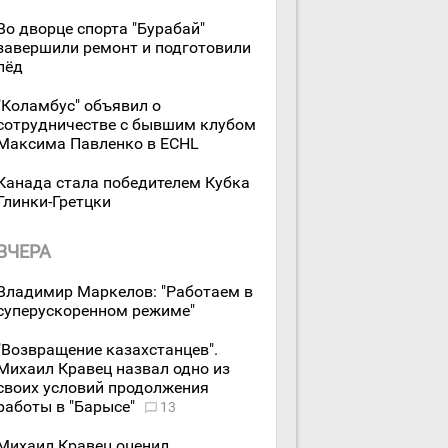
Во дворце спорта "Бурабай"
завершили ремонт и подготовили
лёд
"Коламбус" объявил о
сотрудничестве с бывшим клубом
Максима Павленко в ECHL
Канада стала победителем Кубка
Глинки-Гретцки
ВЧЕРА
Владимир Маркелов: "Работаем в
суперускоренном режиме"
"Возвращение казахстанцев".
Михаил Кравец назвал одно из
своих условий продолжения
работы в "Барысе"
13
Михаил Кравец оценил