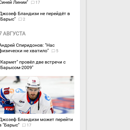
Синей Линии"
17
Джозеф Бландизи не перейдёт в
"Барыс"
2
7 АВГУСТА
Андрей Спиридонов: "Нас
физически не хватило"
5
"Кармет" провёл две встречи с
"Барысом-2009"
Джозеф Бландизи может перейти
в "Барыс"
17