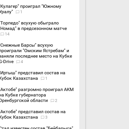
"Кулагер" проиграл "Южному
Уралу"
1
"Торпедо" всухую обыграло
"Номад" в предсезонном матче
14
"Снежные Барсы" всухую
проиграли "Омским Ястребам" и
заняли последнее место на Кубке
G-Drive
4
"Иртыш" представил состав на
Кубок Казахстана
1
"Актобе" разгромно проиграл АКМ
на Кубке губернатора
Оренбургской области
2
"Актобе" представил состав на
Кубок Казахстана
3
Стал известен состав "Бейбарыса"