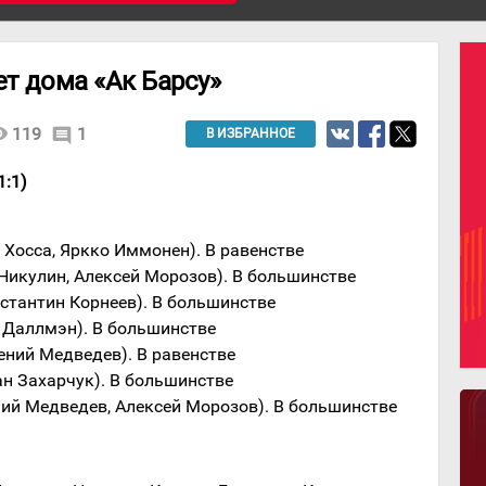
ет дома «Ак Барсу»
lity
119
1
comment
В ИЗБРАННОЕ
1:1)
 Хосса, Яркко Иммонен). В равенстве
 Никулин, Алексей Морозов). В большинстве
нстантин Корнеев). В большинстве
н Даллмэн). В большинстве
гений Медведев). В равенстве
ан Захарчук). В большинстве
ений Медведев, Алексей Морозов). В большинстве