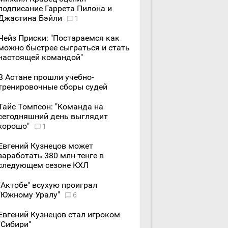
подписание Гаррета Пилона и
Джастина Бэйли
1
Чейз Приски: "Постараемся как
можно быстрее сыграться и стать
настоящей командой"
В Астане прошли учебно-
тренировочные сборы судей
Тайс Томпсон: "Команда на
сегодняшний день выглядит
хорошо"
1
Евгений Кузнецов может
заработать 380 млн тенге в
следующем сезоне КХЛ
"Актобе" всухую проиграл
"Южному Уралу"
6
Евгений Кузнецов стал игроком
"Сибири"