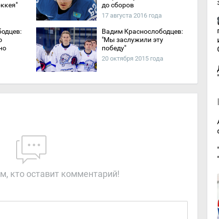
оккея"
до сборов
17 августа 2016 года
одцев:
Вадим Краснослободцев:
ю
"Мы заслужили эту
но
победу"
20 октября 2015 года
м, кто оставит комментарий!