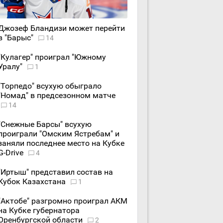
Джозеф Бландизи может перейти
в "Барыс"
14
"Кулагер" проиграл "Южному
Уралу"
1
"Торпедо" всухую обыграло
"Номад" в предсезонном матче
14
"Снежные Барсы" всухую
проиграли "Омским Ястребам" и
заняли последнее место на Кубке
G-Drive
4
"Иртыш" представил состав на
Кубок Казахстана
1
"Актобе" разгромно проиграл АКМ
на Кубке губернатора
Оренбургской области
2