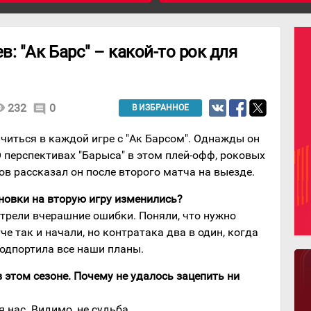
: "Ак Барс" – какой-то рок для
lity
232
0
comment
В ИЗБРАННОЕ
читься в каждой игре с "Ак Барсом". Однажды он
 О перспективах "Барыса" в этом плей-офф, роковых
в рассказал он после второго матча на выезде.
новки на вторую игру изменились?
трели вчерашние ошибки. Поняли, что нужно
че так и начали, но контратака два в один, когда
одпортила все наши планы.
в этом сезоне. Почему не удалось зацепить ни
я нас. Видимо, не судьба.