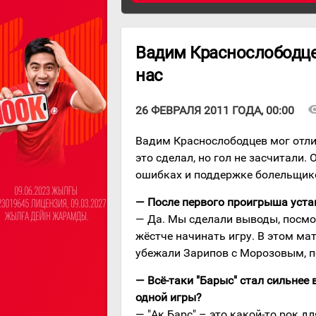
Вадим Краснослободцев
нас
visibi
26 ФЕВРАЛЯ 2011 ГОДА, 00:00
Вадим Краснослободцев мог отли
это сделал, но гол не засчитали.
ошибках и поддержке болельщико
— После первого проигрыша уста
— Да. Мы сделали выводы, посмо
жёстче начинать игру. В этом мат
убежали Зарипов с Морозовым, п
— Всё-таки "Барыс" стал сильнее 
одной игры?
— "Ак Барс" – это какой-то рок дл