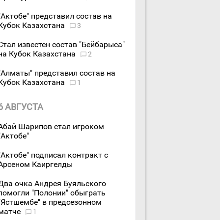
"Актобе" представил состав на
Кубок Казахстана
3
Стал известен состав "Бейбарыса"
на Кубок Казахстана
2
"Алматы" представил состав на
Кубок Казахстана
1
6 АВГУСТА
Абай Шарипов стал игроком
"Актобе"
"Актобе" подписал контракт с
Арсеном Каиргелды
Два очка Андрея Буяльского
помогли "Полонии" обыграть
"Ястшембе" в предсезонном
матче
1