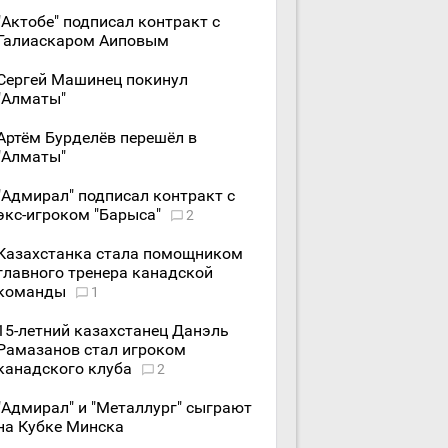
"Актобе" подписал контракт с
Галиаскаром Аиповым
Сергей Машинец покинул
"Алматы"
Артём Бурделёв перешёл в
"Алматы"
"Адмирал" подписал контракт с
экс-игроком "Барыса"
2
Казахстанка стала помощником
главного тренера канадской
команды
1
15-летний казахстанец Данэль
Рамазанов стал игроком
канадского клуба
2
"Адмирал" и "Металлург" сыграют
на Кубке Минска