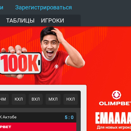
ти
Зарегистрироваться
ТАБЛИЦЫ
ИГРОКИ
ЧМ
КХЛ
ВХЛ
МХЛ
НХЛ
К Актобе
5
:
0