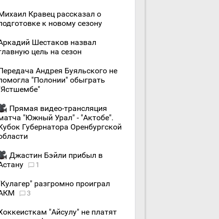
Михаил Кравец рассказал о
подготовке к новому сезону
Аркадий Шестаков назвал
главную цель на сезон
Передача Андрея Буяльского не
помогла "Полонии" обыграть
"Ястшембе"
Прямая видео-трансляция
матча "Южный Урал" - "Актобе".
Кубок Губернатора Оренбургской
области
Джастин Бэйли прибыл в
Астану
1
"Кулагер" разгромно проиграл
АКМ
3
Хоккеисткам "Айсулу" не платят