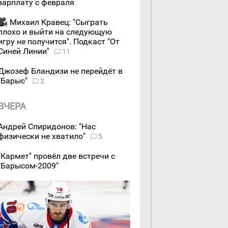
зарплату с февраля
Михаил Кравец: "Сыграть
плохо и выйти на следующую
игру не получится". Подкаст "От
Синей Линии"
11
Джозеф Бландизи не перейдёт в
"Барыс"
2
ВЧЕРА
Андрей Спиридонов: "Нас
физически не хватило"
5
"Кармет" провёл две встречи с
"Барысом-2009"