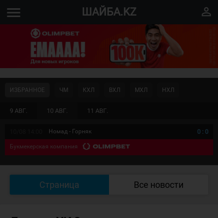
menu
perm_identity
ШАЙБА.KZ
ИЗБРАННОЕ
ЧМ
КХЛ
ВХЛ
МХЛ
НХЛ
9 АВГ.
10 АВГ.
11 АВГ.
10/08 14:00
Номад - Горняк
0
:
0
Букмекерская компания
Страница
Все новости