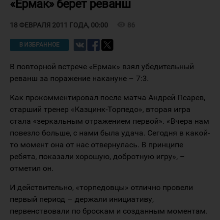
«Ермак» берет реванш
visibility
86
18 ФЕВРАЛЯ 2011 ГОДА, 00:00
В ИЗБРАННОЕ
В повторной встрече «Ермак» взял убедительный
реванш за поражение накануне – 7:3.
Как прокомментировал после матча Андрей Псарев,
старший тренер «Казцинк-Торпедо», вторая игра
стала «зеркальным отражением первой». «Вчера нам
повезло больше, с нами была удача. Сегодня в какой-
то момент она от нас отвернулась. В принципе
ребята, показали хорошую, добротную игру», –
отметил он.
И действительно, «торпедовцы» отлично провели
первый период – держали инициативу,
первенствовали по броскам и созданным моментам.