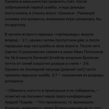
Сумели в меньшинстве сравнять счет, после
заброшенной первой шайбы, и еще дважды
постучались в планку ворот «Ермака». Реализуй
хозяева эти моменты, возможно игра сложилась бы
по-другому.
В начале второго периода «торпедовцы» вышли
вперед – 2:1, однако затем пропустили две, а после
перерыва еще три шайбы в свои ворота. После чего
Сергея Огурешникова сменил в раме Иван Полошков.
На 56-й минуте Евгений Штайгер мощным броском
почти от синей сократил разрыв в счете – 3:6.
Однако на последней секунде (редкий гол!) гости
провели седьмую шайбу. 3:7 – поражение из разряда
досадных.
– Обвинять кого-то в проигрыше я не собираюсь, –
отметил на послематчевой пресс-конференции
Андрей Псарев. – Что произошло, то произошло.
Конечно, извиняюсь перед болельщиками за то, что