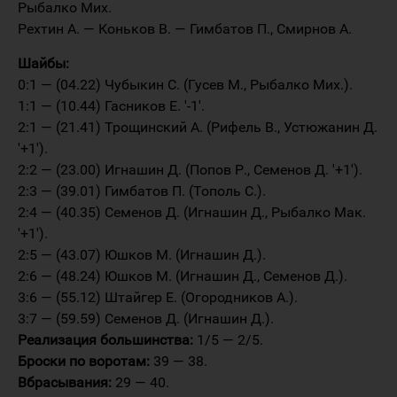
Рыбалко Мих.
Рехтин А. — Коньков В. — Гимбатов П., Смирнов А.
Шайбы:
0:1 — (04.22) Чубыкин С. (Гусев М., Рыбалко Мих.).
1:1 — (10.44) Гасников Е. '-1'.
2:1 — (21.41) Трощинский А. (Рифель В., Устюжанин Д.
'+1').
2:2 — (23.00) Игнашин Д. (Попов Р., Семенов Д. '+1').
2:3 — (39.01) Гимбатов П. (Тополь С.).
2:4 — (40.35) Семенов Д. (Игнашин Д., Рыбалко Мак.
'+1').
2:5 — (43.07) Юшков М. (Игнашин Д.).
2:6 — (48.24) Юшков М. (Игнашин Д., Семенов Д.).
3:6 — (55.12) Штайгер Е. (Огородников А.).
3:7 — (59.59) Семенов Д. (Игнашин Д.).
Реализация большинства:
1/5 — 2/5.
Броски по воротам:
39 — 38.
Вбрасывания:
29 — 40.