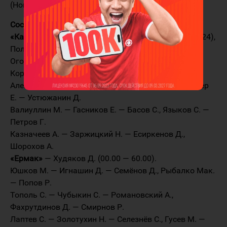
(Новосибирск), Бедарев В. (Прокопьевск).
Составы:
«Казцинк-Торпедо»
— Огурешников С. (00.00 — 48.24),
Полошков И. (48.24 — 60.00).
Огородников А. — Трощинский А. — Рифель В.,
Корабейников А. — Колесников В.
Александров С. — Касаткин К. — Козлов Р., Штайгер
Е. — Устюжанин Д.
Валиуллин М. — Гасников Е. — Басов С., Языков С. —
Петров Г.
Казначеев А. — Заржицкий Н. — Есиркенов Д.,
Шорохов А.
«Ермак»
— Худяков Д. (00.00 — 60.00).
Юшков М. — Игнашин Д. — Семёнов Д., Рыбалко Мак.
— Попов Р.
Тополь С. — Чубыкин С. — Романовский А.,
Фахрутдинов Д. — Смирнов Р.
Лаптев С. — Золотухин Н. — Селезнёв С., Гусев М. —