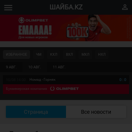
menu
perm_identity
ШАЙБА.KZ
ИЗБРАННОЕ
ЧМ
КХЛ
ВХЛ
МХЛ
НХЛ
9 АВГ.
10 АВГ.
11 АВГ.
10/08 14:00
Номад - Горняк
0
:
0
Букмекерская компания
Страница
Все новости