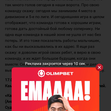
так много голов сегодня в наши ворота. Про свою
команду скажу: сегодня мы занимаем 4 место в
дивизионе и 5-е по лиге. И сегодняшняя игра в целом
отображает, что команда готова к хорошим играм,
готова дать достойный бой любому сопернику. Ни
одна еще команда в нашей зоне не ушла от нас без
потерь. И это тоже показатель работы мальчишек,
как бы ни высказывались в их адрес. Я еще раз
скажу: я доволен игрой своих ребят, я верю в свою
команду, и их ждет большое будущее, когда они
Реклама закроется через
10
сек.
вместе. Сегодня мы проиграли. Что ж, будем делать
выводы. Но только в лучшую, а не в худшую сторону.
17.02.2011 г. ВХЛ. Регулярный чемпионат. Усть-
Каменогорск. ДС им. Б. Александрова. 3500 зрителей.
«Казцинк-Торпедо» (Усть-Каменогорск) — «Ермак»
(Ангарск) 3:7 (1:1;1:2;1:4).
Судьи:
Кушнир А. (Ярославль), Близнюк А.