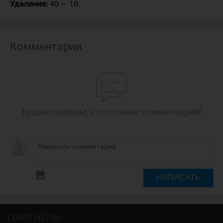
Удаления:
40 — 10.
Комментарии
Будьте первым, кто оставит комментарий!
insert_photo
НАПИСАТЬ
ПАРТНЁРЫ