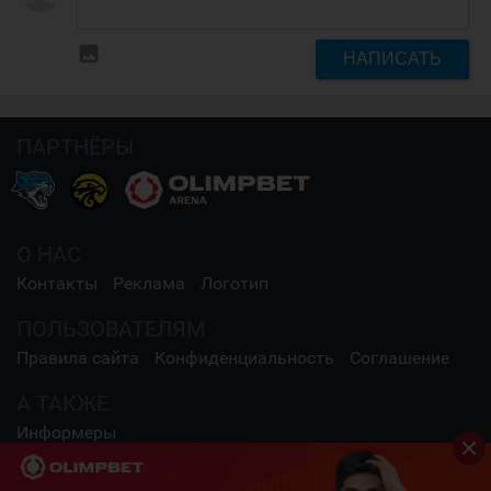
insert_photo
НАПИСАТЬ
ПАРТНЁРЫ
О НАС
Контакты
Реклама
Логотип
ПОЛЬЗОВАТЕЛЯМ
Правила сайта
Конфиденциальность
Соглашение
А ТАКЖЕ
Информеры
СОЦИАЛЬНЫЕ СЕТИ