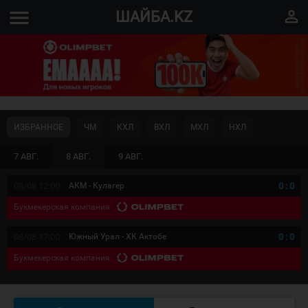
menu
perm_identity
ШАЙБА.KZ
ИЗБРАННОЕ
ЧМ
КХЛ
ВХЛ
МХЛ
НХЛ
7 АВГ.
8 АВГ.
9 АВГ.
08/08 12:00
АКМ - Кулагер
0
:
0
Букмекерская компания
08/08 17:00
Южный Урал - ХК Актобе
0
:
0
Букмекерская компания