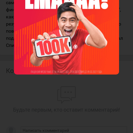
самим. Но жизнь не останавливается после
финальной сирены, и результат матча с "Барысом",
каким бы он ни был, останется всего лишь
результатом в одном отдельно взятом матче. Зато
повышенное внимание к нашему звену должно
подстегнуть нас показать хорошую игру", – написал
Спиридонов в своём блоге на "БелТА" .
Комментарии
Будьте первым, кто оставит комментарий!