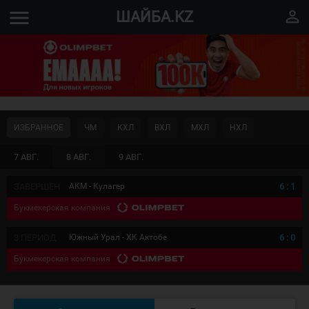
menu
perm_identity
ШАЙБА.KZ
ИЗБРАННОЕ
ЧМ
КХЛ
ВХЛ
МХЛ
НХЛ
7 АВГ.
8 АВГ.
9 АВГ.
ЗАВЕРШЁН
АКМ - Кулагер
6
:
1
Букмекерская компания
3 ПЕРИОД
Южный Урал - ХК Актобе
6
:
0
Букмекерская компания