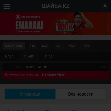
menu
perm_identity
ШАЙБА.KZ
ИЗБРАННОЕ
ЧМ
КХЛ
ВХЛ
МХЛ
НХЛ
9 АВГ.
10 АВГ.
11 АВГ.
10/08 14:00
Номад - Горняк
0
:
0
Букмекерская компания
Страница
Все новости