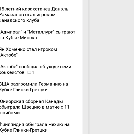
15-летний казахстанец Данэль
Рамазанов стал игроком
канадского клуба
"Адмирал" и "Металлург" сыграют
на Кубке Минска
Ян Хоменко стал игроком
"Актобе"
"Актобе" сообщил об уходе семи
хоккеистов
1
США разгромили Германию на
Кубке Глинки-Гретцки
Юниорская сборная Канады
обыграла Швецию в матче с 11
шайбами
Финляндия обыграла Чехию на
Кубке Глинки-Гретцки