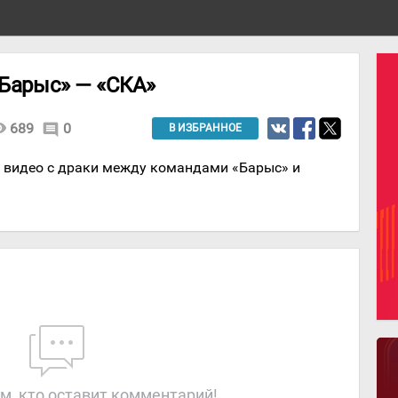
«Барыс» — «СКА»
lity
689
0
comment
В ИЗБРАННОЕ
видео с драки между командами «Барыс» и
м, кто оставит комментарий!