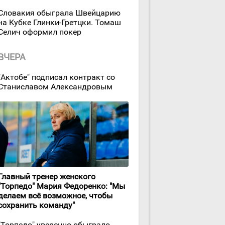
Словакия обыграла Швейцарию
на Кубке Глинки-Гретцки. Томаш
Селич оформил покер
ВЧЕРА
"Актобе" подписал контракт со
Станиславом Александровым
Главный тренер женского
"Торпедо" Мария Федоренко: "Мы
делаем всё возможное, чтобы
сохранить команду"
"Торпедо" уверенно обыграло