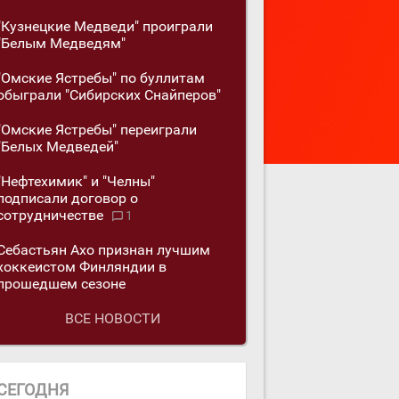
"Кузнецкие Медведи" проиграли
"Белым Медведям"
"Омские Ястребы" по буллитам
обыграли "Сибирских Снайперов"
"Омские Ястребы" переиграли
"Белых Медведей"
"Нефтехимик" и "Челны"
подписали договор о
сотрудничестве
1
Себастьян Ахо признан лучшим
хоккеистом Финляндии в
прошедшем сезоне
ВСЕ НОВОСТИ
СЕГОДНЯ