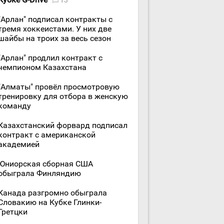
13
"Арлан" подписал контракты с
тремя хоккеистами. У них две
шайбы на троих за весь сезон
"Арлан" продлил контракт с
чемпионом Казахстана
"Алматы" провёл просмотровую
тренировку для отбора в женскую
команду
Казахстанский форвард подписал
контракт с американской
академией
Юниорская сборная США
обыграла Финляндию
Канада разгромно обыграла
Словакию на Кубке Глинки-
Гретцки