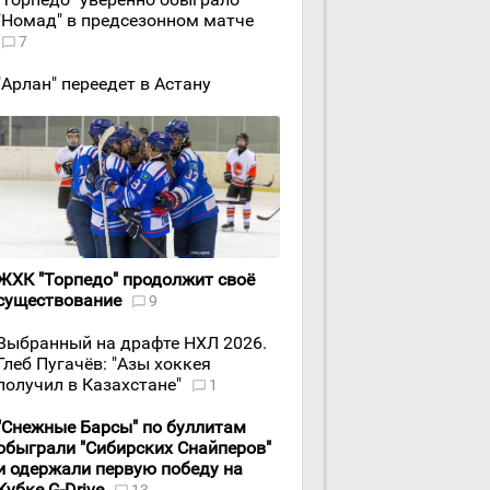
"Номад" в предсезонном матче
7
"Арлан" переедет в Астану
ЖХК "Торпедо" продолжит своё
существование
9
Выбранный на драфте НХЛ 2026.
Глеб Пугачёв: "Азы хоккея
получил в Казахстане"
1
"Снежные Барсы" по буллитам
обыграли "Сибирских Снайперов"
и одержали первую победу на
Кубке G-Drive