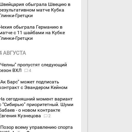
Швейцария обыграла Швецию в
результативном матче Кубка
Глинки-Гретцки
Чехия обыграла Германию в
матче с 11 шайбами на Кубке
Глинки-Гретцки
4 АВГУСТА
"Челны" пропустят следующий
сезон ВХЛ
4
"Ак Барс" может подписать
контракт с Эвандером Кейном
На сегодняшний момент вариант
с "Сибирью" приоритетный. Шуми
Бабаев - о новом контракте
Евгения Кузнецова
2
"Позор всему управлению спорта