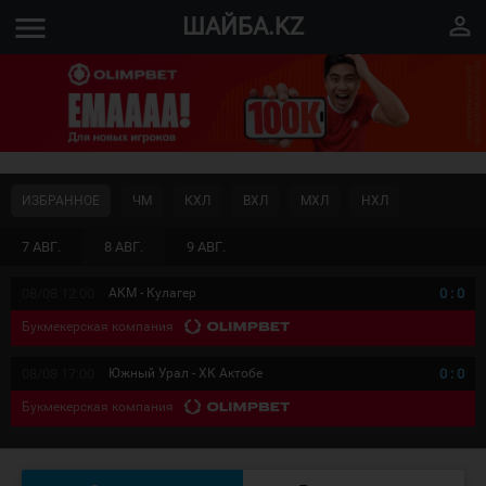
menu
perm_identity
ШАЙБА.KZ
ИЗБРАННОЕ
ЧМ
КХЛ
ВХЛ
МХЛ
НХЛ
7 АВГ.
8 АВГ.
9 АВГ.
08/08 12:00
АКМ - Кулагер
0
:
0
Букмекерская компания
08/08 17:00
Южный Урал - ХК Актобе
0
:
0
Букмекерская компания