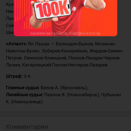
Кузнецов(28:42 — 60:00 ) — Даллмэн-Гимаев,
Немировски-Штумпел-Спиридонов. Подхрадски-
Лакиза, Жайлауов-Гаврилин-Краснослободцев.
Савченко-Казанцев, Рымарев-Летовски-Корешков.
Шин-Старченко-Соларев
«Атлант»:
Ян Лашак — Баландин-Быков, Мозякин-
Новотны-Булис. Зубарев-Канарейкин, Жердев-Семин-
Петров. Семенов-Хомицкий, Поснов-Ландри-Чернов.
Луома, Кагарлицкий-Глухов-Нестеров-Лазарев
Штраф:
3:4
Главные судьи:
Белов А. (Ярославль),
Линейные судьи:
Павлов В. (Новосибирск), Чубыкин
К. (Новокузнецк)
Комментарии