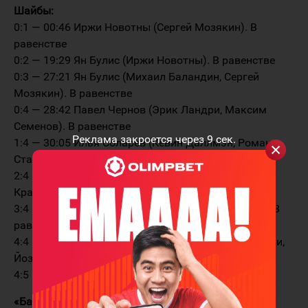
Шайбы:
0:1 — 00:46 Иржи Новотны (Сергей Мозякин). В
равенстве
0:2 — 19:29 Ян Булис (Иржи Новотны). В равенстве
0:3 — 27:21 Ян Булис (Михаил Баландин, Сергей
Мозякин). В равенстве
0:4 — 28:42 Павел Чернов (Эрик Ландри, Максим
Семенов). В равенстве
Реклама закроется через
9
сек.
1:4 — 30:05 Илья Соларев (Кевин Даллмэн, Роман
Старченко). В равенстве
2:4 — 31:32 Роман Савченко (Вадим
Краснослободцев). В равенстве
3:4 — 39:02 Дэвид Немировски (Йозеф Штумпел). В
равенстве
4:4 — 52:29 Максим Спиридонов (Петер Подхрадски,
Йозеф Штумпел). В большинстве
4:5 — 65:00 Эрик Ландри. Буллит
«Барыс»:
Гласс(00:00 — 28:42); Алексей