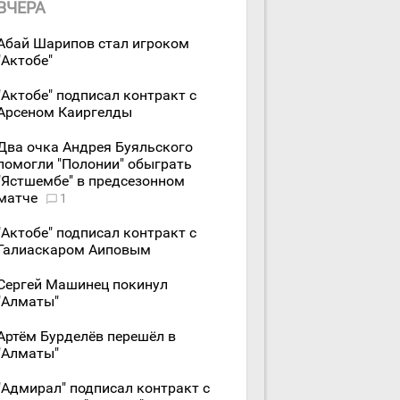
ВЧЕРА
Абай Шарипов стал игроком
"Актобе"
"Актобе" подписал контракт с
Арсеном Каиргелды
Два очка Андрея Буяльского
помогли "Полонии" обыграть
"Ястшембе" в предсезонном
матче
1
"Актобе" подписал контракт с
Галиаскаром Аиповым
Сергей Машинец покинул
"Алматы"
Артём Бурделёв перешёл в
"Алматы"
"Адмирал" подписал контракт с