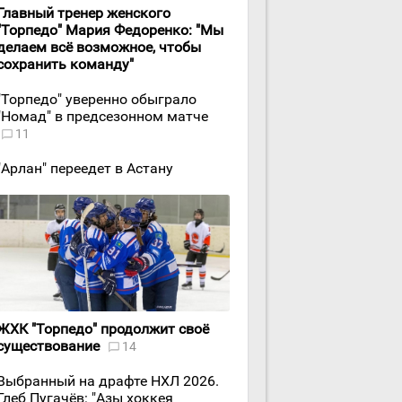
Главный тренер женского
"Торпедо" Мария Федоренко: "Мы
делаем всё возможное, чтобы
сохранить команду"
"Торпедо" уверенно обыграло
"Номад" в предсезонном матче
11
"Арлан" переедет в Астану
ЖХК "Торпедо" продолжит своё
существование
14
Выбранный на драфте НХЛ 2026.
Глеб Пугачёв: "Азы хоккея