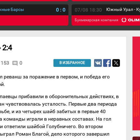
ежные Барсы
0
:
0
07/08 18:30
Южный Урал - К
Букмекерская компания
 2:4
153
0
comment
В ИЗБРАННОЕ
 реванш за поражение в первом, и победа его
й.
тпаевцы прибавили в оборонительных действиях, в
ан чувствовалась усталость. Первые два периода
ьбе, и из четырех шайб забитых в первые 40
а команды играли в неравных составах. На гол
и ответили шайбой Голубничего. Во втором
сыграл Роман Благой, дело которого завершил