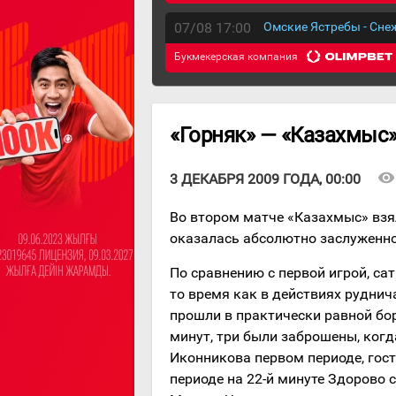
07/08 17:00
Омские Ястребы - Сн
Букмекерская компания
«Горняк» — «Казахмыс»
visibility
3 ДЕКАБРЯ 2009 ГОДА, 00:00
Во втором матче «Казахмыс» взял
оказалась абсолютно заслуженно
По сравнению с первой игрой, са
то время как в действиях руднич
прошли в практически равной бор
минут, три были заброшены, когд
Иконникова первом периоде, гост
периоде на 22-й минуте Здорово 