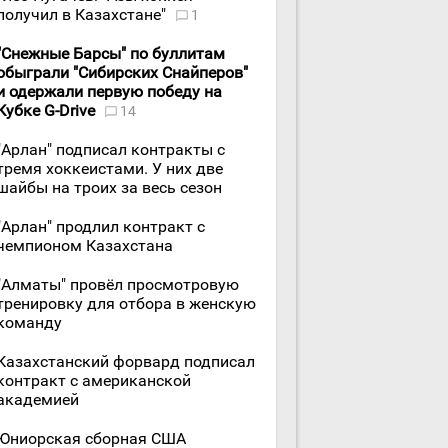
получил в Казахстане"
1
"Снежные Барсы" по буллитам
обыграли "Сибирских Снайперов"
и одержали первую победу на
Кубке G-Drive
14
"Арлан" подписал контракты с
тремя хоккеистами. У них две
шайбы на троих за весь сезон
"Арлан" продлил контракт с
чемпионом Казахстана
"Алматы" провёл просмотровую
тренировку для отбора в женскую
команду
Казахстанский форвард подписал
контракт с американской
академией
Юниорская сборная США