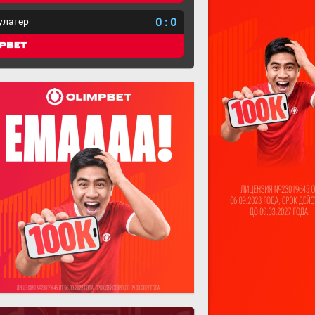
улагер
0
:
0