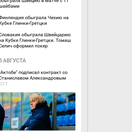
обыграла Швецию в матче с 11
шайбами
Финляндия обыграла Чехию на
Кубке Глинки-Гретцки
Словакия обыграла Швейцарию
на Кубке Глинки-Гретцки. Томаш
Селич оформил покер
5 АВГУСТА
"Актобе" подписал контракт со
Станиславом Александровым
1