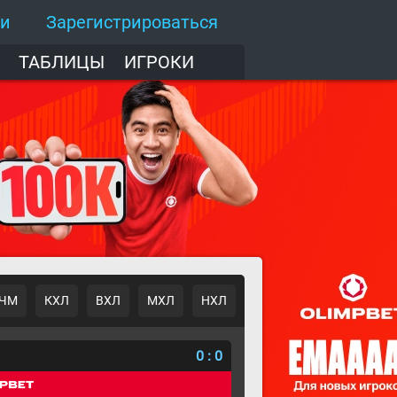
ти
Зарегистрироваться
ТАБЛИЦЫ
ИГРОКИ
ЧМ
КХЛ
ВХЛ
МХЛ
НХЛ
о
0
:
0