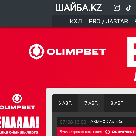
ШАЙБА.KZ
КХЛ
PRO / JASTAR
6 АВГ.
7 АВГ.
8 АВГ.
07/08 13:00
АКМ - ХК Актобе
Букмекерская компания