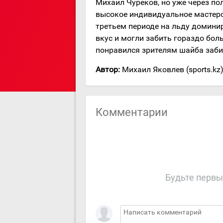
Михаил Чуреков, но уже через по
высокое индивидуальное мастерс
третьем периоде на льду домини
вкус и могли забить гораздо бол
понравился зрителям шайба заб
Автор:
Михаил Яковлев (sports.kz
Комментарии
Будьте первы