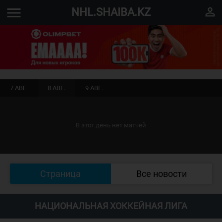
menu
perm_identity
NHL.SHAIBA.KZ
7 АВГ.
8 АВГ.
9 АВГ.
В этот день нет матчей
Страница
Все новости
НАЦИОНАЛЬНАЯ ХОККЕЙНАЯ ЛИГА