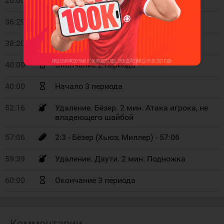
20:00
Начало 2 периода
36:29
1:2 - Лизотт (Спенс, Копитар) - 36:29
38:20
1:3 - Копитар (Кемпе, Байфилд) - 38:20
40:00
Окончание 2 периода
40:00
Начало 3 периода
52:16
Удаление. Бёзер. 2 мин. Атака игрока, не
владеющего шайбой
57:06
2:3 - Бёзер (Хьюз, Миллер) - 57:06
59:39
Удаление. Даути. 2 мин. Подножка
60:00
Окончание 3 периода
Комментарии