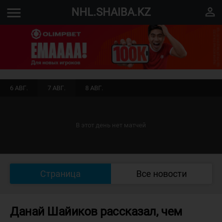
menu
perm_identity
NHL.SHAIBA.KZ
6 АВГ.
7 АВГ.
8 АВГ.
В этот день нет матчей
Страница
Все новости
Данай Шайиков рассказал, чем