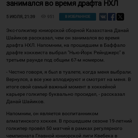
занимался во время драфта НХЛ
visibility
951
5 ИЮЛЯ, 21:39
В ИЗБРАННОЕ
Экс-голкипер юниорской сборной Казахстана Данай
Шайиков рассказал, чем он занимался во время
драфта НХЛ. Напомним, на прошедшем в Баффало
драфте хоккеиста выбрал "Нью-Йорк Рейнджерс" в
третьем раунде под общим 67-м номером.
- Честно говоря, я был в туалете, когда меня выбрали.
Вернулся, а все уже аплодируют и смотрят на меня. В
итоге свой самый важный момент в хоккейной
карьере голкипер буквально просидел, - рассказал
Данай Шайиков.
Напомним, он является воспитанником
алматинского хоккея. В прошедшем сезоне 19-летний
голкипер провёл 50 матчей в рамках регулярного
чемпионата Главной юниорской лиги Квебека в