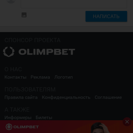
insert_photo
НАПИСАТЬ
СПОНСОР ПРОЕКТА
О НАС
Контакты
Реклама
Логотип
ПОЛЬЗОВАТЕЛЯМ
Правила сайта
Конфиденциальность
Соглашение
А ТАКЖЕ
Информеры
Билеты
СОЦИАЛЬНЫЕ СЕТИ