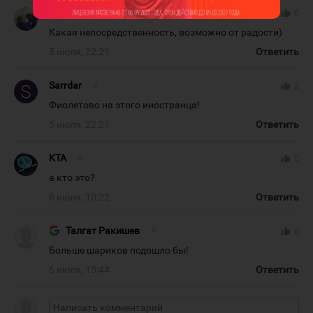
Igorkop2012
#
thumb_up
0
Какая непосредственность, возможно от радости)
5 июля, 22:21
Ответить
Sarrdar
#
thumb_up
2
Фиолетово на этого иностранца!
5 июля, 22:21
Ответить
KTA
#
thumb_up
0
а кто это?
6 июля, 10:22
Ответить
Талгат Ракишев
#
thumb_up
0
Больше шариков подошло бы!
6 июля, 15:44
Ответить