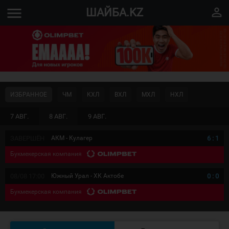
menu
perm_identity
ШАЙБА.KZ
ИЗБРАННОЕ
ЧМ
КХЛ
ВХЛ
МХЛ
НХЛ
7 АВГ.
8 АВГ.
9 АВГ.
ЗАВЕРШЁН
АКМ - Кулагер
6
:
1
Букмекерская компания
08/08 17:00
Южный Урал - ХК Актобе
0
:
0
Букмекерская компания