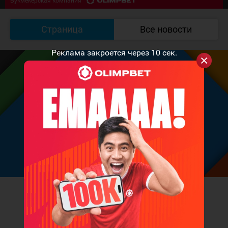
Букмекерская компания
ЗАВЕРШЁН
Южный Урал - Кулагер
5
:
1
Страница
Все новости
Букмекерская компания
Реклама закроется через
10
сек.
Fandorine