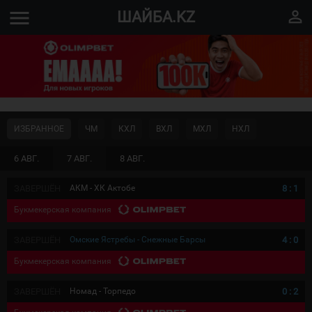
menu
perm_identity
ШАЙБА.KZ
ИЗБРАННОЕ
ЧМ
КХЛ
ВХЛ
МХЛ
НХЛ
6 АВГ.
7 АВГ.
8 АВГ.
ЗАВЕРШЁН
АКМ - ХК Актобе
8
:
1
Букмекерская компания
ЗАВЕРШЁН
Омские Ястребы - Снежные Барсы
4
:
0
Букмекерская компания
ЗАВЕРШЁН
Номад - Торпедо
0
:
2