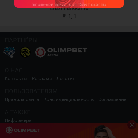
Erast Fandorine
1, 1
location_on
ПАРТНЁРЫ
О НАС
Контакты
Реклама
Логотип
ПОЛЬЗОВАТЕЛЯМ
Правила сайта
Конфиденциальность
Соглашение
А ТАКЖЕ
Информеры
СОЦИАЛЬНЫЕ СЕТИ