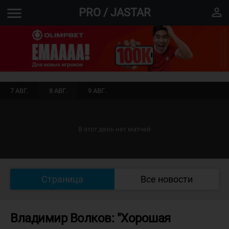
menu
perm_identity
PRO / JASTAR
7 АВГ.
8 АВГ.
9 АВГ.
В этот день нет матчей
Страница
Все новости
Владимир Волков: "Хорошая