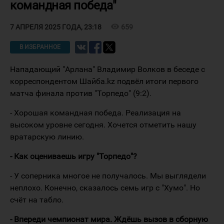
командная победа"
visibility
659
7 АПРЕЛЯ 2025 ГОДА, 23:18
В ИЗБРАННОЕ
Нападающий "Арлана" Владимир Волков в беседе с
корреспондентом Шайба.kz подвёл итоги первого
матча финала против "Торпедо" (9:2).
- Хорошая командная победа. Реализация на
высоком уровне сегодня. Хочется отметить нашу
вратарскую линию.
- Как оцениваешь игру "Торпедо"?
- У соперника многое не получалось. Мы выглядели
неплохо. Конечно, сказалось семь игр с "Хумо". Но
счёт на табло.
- Впереди чемпионат мира. Ждёшь вызов в сборную