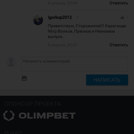
8 апреля, 20:44
Ответить
Igorkop2012
#
thumb_up
1
Приветствую, Старожилов!!! Караганда
96гр Волков, Преснов и Незнамов
выпуск.
8 апреля, 20:47
Ответить
insert_photo
НАПИСАТЬ
СПОНСОР ПРОЕКТА
О НАС