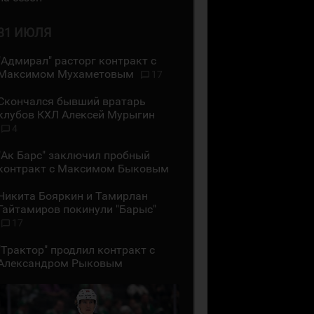
31 ИЮЛЯ
"Адмирал" расторг контракт с
Максимом Мухаметовым
17
Скончался бывший вратарь
клубов КХЛ Алексей Мурыгин
4
"Ак Барс" заключил пробный
контракт с Максимом Быковым
Никита Бояркин и Тамирлан
Гайтамиров покинули "Барыс"
17
"Трактор" продлил контракт с
Александром Рыковым