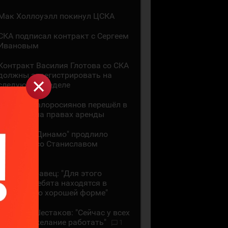
Мак Холлоуэлл покинул ЦСКА
СКА подписал контракт с Сергеем
Ивановым
Контракт Василия Глотова со СКА
должны зарегистрировать на
следующей неделе
Даниил Малоросиянов перешёл в
"Шанхай" на правах аренды
Минское "Динамо" продлило
контракт со Станиславом
Галиевым
Михаил Кравец: "Для этого
времени ребята находятся в
достаточно хорошей форме"
Аркадий Шестаков: "Сейчас у всех
большое желание работать"
1