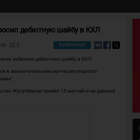
росил дебютную шайбу в КХЛ
826
2
comment
В ИЗБРАННОЕ
еков забросил дебютную шайбу в КХЛ.
лся в заключительном матче регулярного
аева".
 Аслан Жусупбеков провёл 15 матчей и на данный