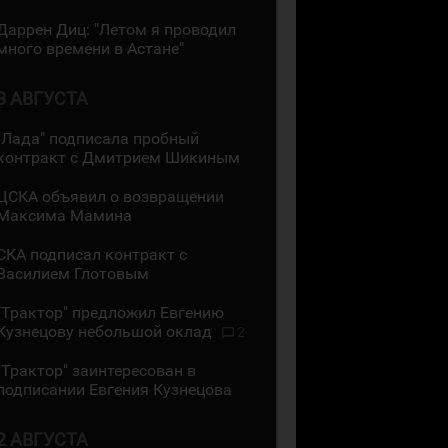
Даррен Диц: "Летом я проводил
много времени в Астане"
3 АВГУСТА
"Лада" подписала пробный
контракт с Дмитрием Шикиным
ЦСКА объявил о возвращении
Максима Мамина
СКА подписал контракт с
Василием Глотовым
"Трактор" предложил Евгению
Кузнецову небольшой оклад
2
"Трактор" заинтересован в
подписании Евгения Кузнецова
2 АВГУСТА