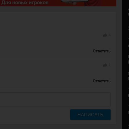
thumb_up
4
Ответить
thumb_up
1
Ответить
НАПИСАТЬ