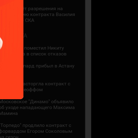
КХЛ не даёт разрешения на
регистрацию контракта Василия
Глотова со СКА
1 АВГУСТА
"Адмирал" поместил Никиту
Сошникова в список отказов
Хантер Шепард прибыл в Астану
4
"Сибирь" расторгла контракт с
Энди Андреоффом
Московское "Динамо" объявило
об уходе нападающего Максима
Мамина
"Торпедо" продлило контракт с
форвардом Егором Соколовым
на сезон