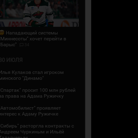
Нападающий системы
"Миннесоты" хочет перейти в
"Барыс"
34
30 ИЮЛЯ
Илья Кулаков стал игроком
минского "Динамо"
"Спартак" просит 100 млн рублей
за права на Адама Ружичку
"Автомобилист" проявляет
интерес к Адаму Ружичке
"Сибирь" расторгла контракты с
Андреем Чуркиным и Ильёй
Талалуевым