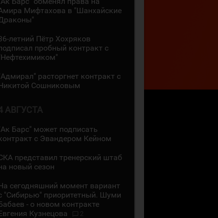
"Ак Барс" обменял права на
Амира Мифтахова в "Шанхайские
Драконы"
36-летний Пётр Хохряков
подписал пробный контракт с
"Нефтехимиком"
"Адмирал" расторгнет контракт с
Никитой Сошниковым
4 АВГУСТА
"Ак Барс" может подписать
контракт с Эвандером Кейном
СКА представил тренерский штаб
на новый сезон
На сегодняшний момент вариант
с "Сибирью" приоритетный. Шуми
Бабаев - о новом контракте
Евгения Кузнецова
2