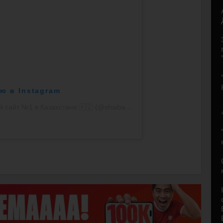
ю в Instagram
Публикация от Шайба.kz - хоккейный сайт №1 в Казахстане 🇰🇿 (@shaiba.kz)