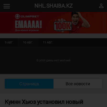
menu
perm_identity
NHL.SHAIBA.KZ
9 АВГ.
10 АВГ.
11 АВГ.
В этот день нет матчей
Страница
Все новости
Куинн Хьюз установил новый