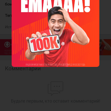
бомбардиров среди игроков обороны.
Теги:
Хьюз Куинн
Ванкувер Кэнакс
Источник:
Сайт рекордов НХЛ
Комментарии
Будьте первым, кто оставит комментарий!