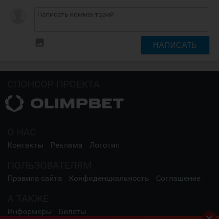
insert_photo
НАПИСАТЬ
СПОНСОР ПРОЕКТА
О НАС
Контакты
Реклама
Логотип
ПОЛЬЗОВАТЕЛЯМ
Правила сайта
Конфиденциальность
Соглашение
А ТАКЖЕ
Информеры
Билеты