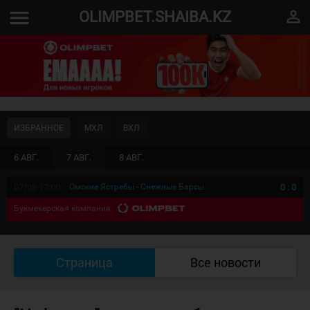
menu
perm_identity
OLIMPBET.SHAIBA.KZ
ИЗБРАННОЕ
МХЛ
ВХЛ
6 АВГ.
7 АВГ.
8 АВГ.
07/08 17:00
Омские Ястребы - Снежные Барсы
0
:
0
Букмекерская компания
Страница
Все новости