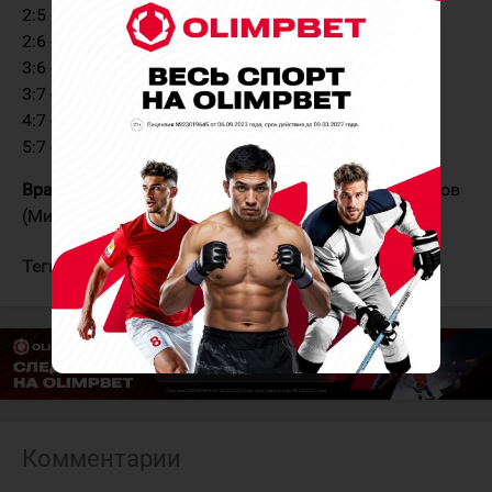
2:5 - Гиматов - 35:29
2:6 - Локтев (Ляхов) - 47:39 ГБ
3:6 - Миргалиев - 48:42
3:7 - Альшевский (Воеводин) - 49:59
4:7 - Стрельцов (Краснов) - 55:14 ГБ
5:7 - Стрельцов - 59:29
Вратари:
Литвинов (Кропова, 35:21 - 60:00) - Ахтямов
(Минегалиев, 54:51 - 60:00)
Теги:
Ростов
Нефтяник
Комментарии