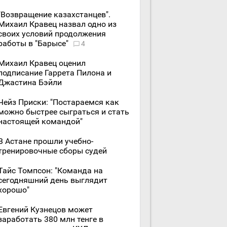
"Возвращение казахстанцев".
Михаил Кравец назвал одно из
своих условий продолжения
работы в "Барысе"
4
Михаил Кравец оценил
подписание Гаррета Пилона и
Джастина Бэйли
Чейз Приски: "Постараемся как
можно быстрее сыграться и стать
настоящей командой"
В Астане прошли учебно-
тренировочные сборы судей
Тайс Томпсон: "Команда на
сегодняшний день выглядит
хорошо"
Евгений Кузнецов может
заработать 380 млн тенге в