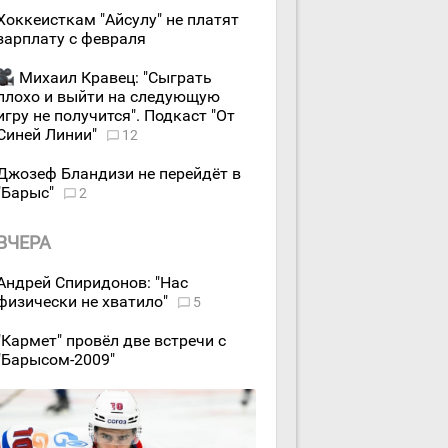
Хоккеисткам "Айсулу" не платят
зарплату с февраля
Михаил Кравец: "Сыграть
плохо и выйти на следующую
игру не получится". Подкаст "От
Синей Линии"
12
Джозеф Бландизи не перейдёт в
"Барыс"
2
ВЧЕРА
Андрей Спиридонов: "Нас
физически не хватило"
5
"Кармет" провёл две встречи с
"Барысом-2009"