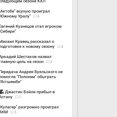
следующем сезоне КХЛ
"Актобе" всухую проиграл
"Южному Уралу"
6
Евгений Кузнецов стал игроком
"Сибири"
Михаил Кравец рассказал о
подготовке к новому сезону
4
Аркадий Шестаков назвал
главную цель на сезон
2
Передача Андрея Буяльского не
помогла "Полонии" обыграть
"Ястшембе"
Джастин Бэйли прибыл в
Астану
1
"Кулагер" разгромно проиграл
АКМ
3