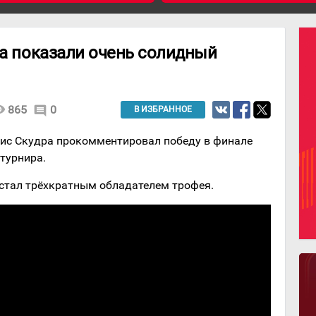
та показали очень солидный
lity
865
0
comment
В ИЗБРАННОЕ
рис Скудра прокомментировал победу в финале
 турнира.
стал трёхкратным обладателем трофея.