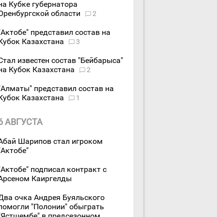
на Кубке губернатора
Оренбургской области
2
"Актобе" представил состав на
Кубок Казахстана
3
Стал известен состав "Бейбарыса"
на Кубок Казахстана
2
"Алматы" представил состав на
Кубок Казахстана
1
6 АВГУСТА
Абай Шарипов стал игроком
"Актобе"
"Актобе" подписал контракт с
Арсеном Каиргелды
Два очка Андрея Буяльского
помогли "Полонии" обыграть
"Ястшембе" в предсезонном