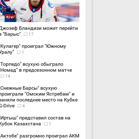
Джозеф Бландизи может перейти
в "Барыс"
17
"Кулагер" проиграл "Южному
Уралу"
1
"Торпедо" всухую обыграло
"Номад" в предсезонном матче
14
"Снежные Барсы" всухую
проиграли "Омским Ястребам" и
заняли последнее место на Кубке
G-Drive
4
"Иртыш" представил состав на
Кубок Казахстана
1
"Актобе" разгромно проиграл АКМ