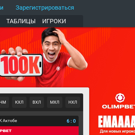
ти
Зарегистрироваться
ТАБЛИЦЫ
ИГРОКИ
ЧМ
КХЛ
ВХЛ
МХЛ
НХЛ
К Актобе
6
:
0