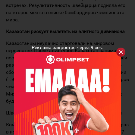
встречах. Результативность швейцарца подняла его
на второе место в списке бомбардиров чемпионата
мира.
Казахстан рискует вылететь из элитного дивизиона
Казахстанцы неудачно стартовали на мировом
Реклама закроется через
9
сек.
первенстве. После двух туров Казахстан занимает
последнее место в группе "А" с нулем очков и худшей
разницей шайб - 2:11. Хотя у команды не было топ-
сборных в соперниках. Казахстанцы уступила Дании
(1:9) и Франции (1:2) - одному из главных аутсайдеров
чемпионата мира. Все соперники команда Юрия
Михайлиса до встречи с Италией в последнем туре
будут сильнее датчан и французов.
Швейцария - Казахстан: статистика личных встреч
Команды встречались на чемпионатах мира пять раз
в истории. Казахстан побеждал дважды - 5:2 в 1997