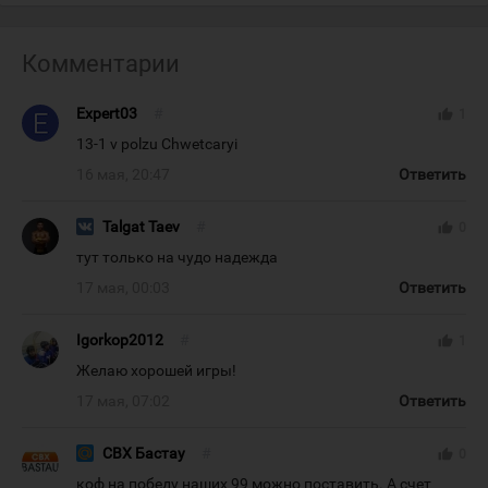
Комментарии
Expert03
#
thumb_up
1
13-1 v polzu Chwetcaryi
16 мая, 20:47
Ответить
Talgat Taev
#
thumb_up
0
тут только на чудо надежда
17 мая, 00:03
Ответить
Igorkop2012
#
thumb_up
1
Желаю хорошей игры!
17 мая, 07:02
Ответить
СВХ Бастау
#
thumb_up
0
коф на победу наших 99 можно поставить. А счет