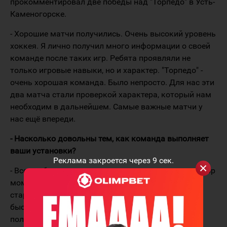
прокомментировал две победы над "Торпедо" в Усть-
Каменогорске.
- Хорошие матчи получились. Очень высокий уровень
хоккея. Я лично получил много информации о своей
команде после таких игр. Ребята проявляли не
только игровые навыки, но и характер. "Торпедо" -
очень хорошая команда. Было непросто. Для нас эти
два матча стали проверкой характера, который нам
необходим в дальнейшем. Самые важные матчи у
нас ещё впереди.
- Насколько довольны тем, как команда выполняет
ваши установки?
Реклама закроется через
9
сек.
- Всегда будут какие-то тренерские претензии, разбор
моментов. Мы добавляем больше игры в пас,
стараемся быстро двигать шайбой, а не только
быстро бегать. Что-то для ребят новое, не всё ещё
получается. Одна основная претензия - у нас не