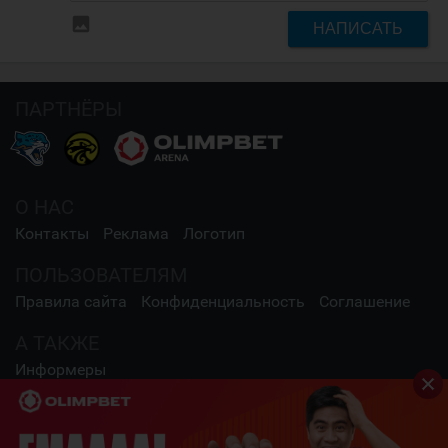
insert_photo
НАПИСАТЬ
ПАРТНЁРЫ
О НАС
Контакты
Реклама
Логотип
ПОЛЬЗОВАТЕЛЯМ
Правила сайта
Конфиденциальность
Соглашение
А ТАКЖЕ
Информеры
СОЦИАЛЬНЫЕ СЕТИ