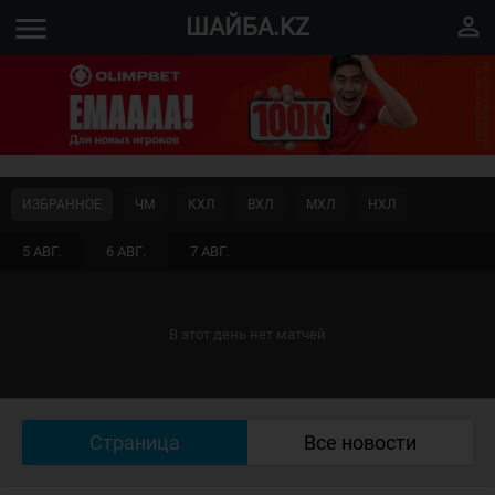
menu
perm_identity
ШАЙБА.KZ
ИЗБРАННОЕ
ЧМ
КХЛ
ВХЛ
МХЛ
НХЛ
5 АВГ.
6 АВГ.
7 АВГ.
В этот день нет матчей
Страница
Все новости