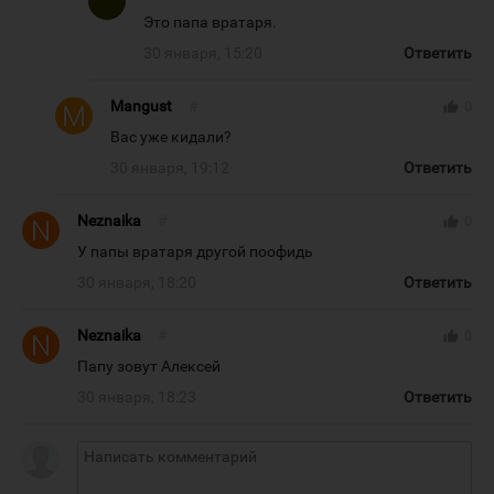
Это папа вратаря.
30 января, 15:20
Ответить
Mangust
#
thumb_up
0
Вас уже кидали?
30 января, 19:12
Ответить
Neznaika
#
thumb_up
0
У папы вратаря другой поофидь
30 января, 18:20
Ответить
Neznaika
#
thumb_up
0
Папу зовут Алексей
30 января, 18:23
Ответить