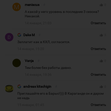
meniscus
#
thumb_up
0
А какой у него уровень в последние 3 сезона?
Никакой.
14 января, 21:03
Ответить
Dake M
#
thumb_up
5
Заплатит как в КХЛ, согласится.
14 января, 15:20
Ответить
Vanja
#
thumb_up
0
Тем более без работы давно.
14 января, 19:36
Ответить
andreas kitschigin
#
thumb_up
0
Приглашайте его в Барыс!))) В Караганде он и даром
не надь
15 января, 01:45
Ответить