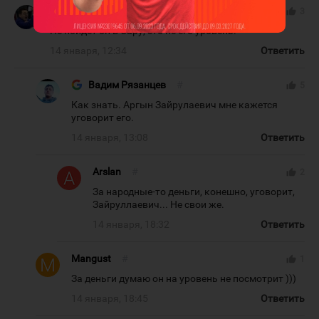
XMen
#
thumb_up
3
Не пойдет он в Сару, это не его уровень.
14 января, 12:34
Ответить
Вадим Рязанцев
#
thumb_up
5
Как знать. Аргын Зайрулаевич мне кажется
уговорит его.
14 января, 13:08
Ответить
Arslan
#
thumb_up
2
За народные-то деньги, конешно, уговорит,
Зайруллаевич... Не свои же.
14 января, 18:32
Ответить
Mangust
#
thumb_up
1
За деньги думаю он на уровень не посмотрит )))
14 января, 18:45
Ответить