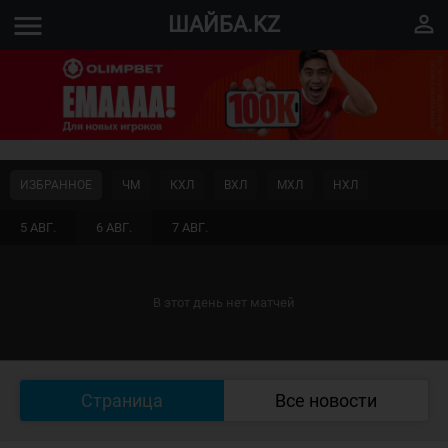
menu
perm_identity
ШАЙБА.KZ
ИЗБРАННОЕ
ЧМ
КХЛ
ВХЛ
МХЛ
НХЛ
5 АВГ.
6 АВГ.
7 АВГ.
В этот день нет матчей
Страница
Все новости