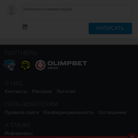
insert_photo
НАПИСАТЬ
ПАРТНЁРЫ
О НАС
Контакты
Реклама
Логотип
ПОЛЬЗОВАТЕЛЯМ
Правила сайта
Конфиденциальность
Соглашение
А ТАКЖЕ
Информеры