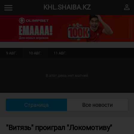
menu
perm_identity
KHL.SHAIBA.KZ
9 АВГ.
10 АВГ.
11 АВГ.
В этот день нет матчей
Страница
Все новости
"Витязь" проиграл "Локомотиву"