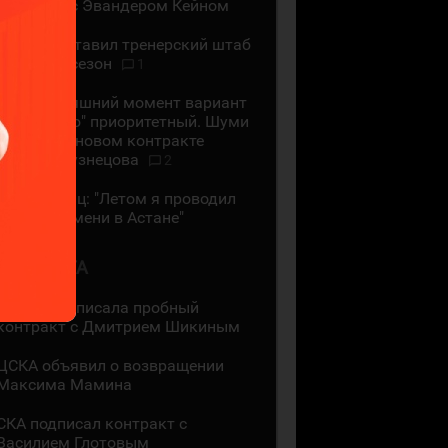
контракт с Эвандером Кейном
СКА представил тренерский штаб
на новый сезон
1
На сегодняшний момент вариант
с "Сибирью" приоритетный. Шуми
Бабаев - о новом контракте
Евгения Кузнецова
2
Даррен Диц: "Летом я проводил
много времени в Астане"
3 АВГУСТА
"Лада" подписала пробный
контракт с Дмитрием Шикиным
ЦСКА объявил о возвращении
Максима Мамина
СКА подписал контракт с
Василием Глотовым