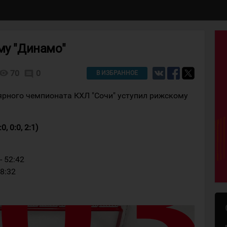
му "Динамо"
isibility
70
0
comment
В ИЗБРАННОЕ
ярного чемпионата КХЛ "Сочи" уступил рижскому
, 0:0, 2:1)
- 52:42
58:32