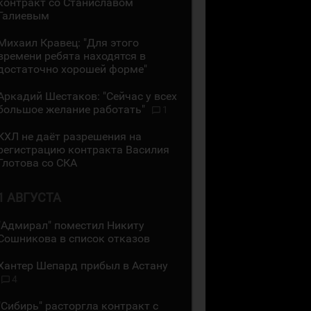
контракт со Станиславом
Галиевым
Михаил Кравец: "Для этого
времени ребята находятся в
достаточно хорошей форме"
Аркадий Шестаков: "Сейчас у всех
большое желание работать"
1
КХЛ не даёт разрешения на
регистрацию контракта Василия
Глотова со СКА
1 АВГУСТА
"Адмирал" поместил Никиту
Сошникова в список отказов
Хантер Шепард прибыл в Астану
4
"Сибирь" расторгла контракт с