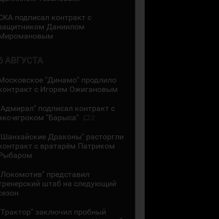
СКА подписал контракт с
защитником Даниилом
Миромановым
6 АВГУСТА
Московское "Динамо" продлило
контракт с Игорем Ожигановым
"Адмирал" подписал контракт с
экс-игроком "Барыса"
2
"Шанхайские Драконы" расторгли
контракт с вратарём Патриком
Рыбаром
"Локомотив" представил
тренерский штаб на следующий
сезон
"Трактор" заключил пробный