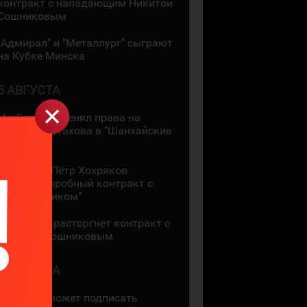
контракт с нападающим Никитой
Сошниковым
"Адмирал" и "Металлург" сыграют
на Кубке Минска
5 АВГУСТА
"Ак Барс" обменял права на
Амира Мифтахова в "Шанхайские
Драконы"
36-летний Пётр Хохряков
подписал пробный контракт с
"Нефтехимиком"
"Адмирал" расторгнет контракт с
Никитой Сошниковым
4 АВГУСТА
"Ак Барс" может подписать