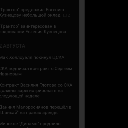
"Трактор" предложил Евгению
Кузнецову небольшой оклад
2
"Трактор" заинтересован в
подписании Евгения Кузнецова
2 АВГУСТА
Мак Холлоуэлл покинул ЦСКА
СКА подписал контракт с Сергеем
Ивановым
Контракт Василия Глотова со СКА
должны зарегистрировать на
следующей неделе
Даниил Малоросиянов перешёл в
"Шанхай" на правах аренды
Минское "Динамо" продлило