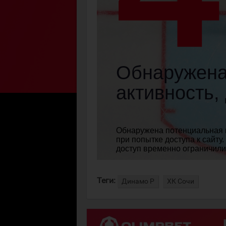
Теги:
Динамо Р
ХК Сочи