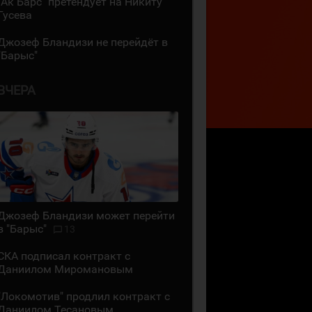
"Ак Барс" претендует на Никиту
Гусева
Джозеф Бландизи не перейдёт в
"Барыс"
ВЧЕРА
Джозеф Бландизи может перейти
в "Барыс"
13
СКА подписал контракт с
Даниилом Миромановым
"Локомотив" продлил контракт с
Даниилом Тесановым