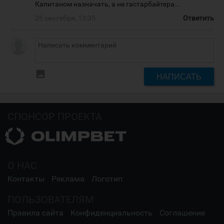
Капитаном назначать, а не гастарбайтера...
26 сентября, 13:35
Ответить
insert_photo
НАПИСАТЬ
СПОНСОР ПРОЕКТА
О НАС
Контакты
Реклама
Логотип
ПОЛЬЗОВАТЕЛЯМ
Правила сайта
Конфиденциальность
Соглашение