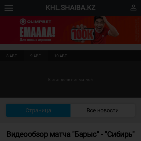
menu
perm_identity
KHL.SHAIBA.KZ
8 АВГ.
9 АВГ.
10 АВГ.
В этот день нет матчей
Страница
Все новости
Видеообзор матча "Барыс" - "Сибирь"