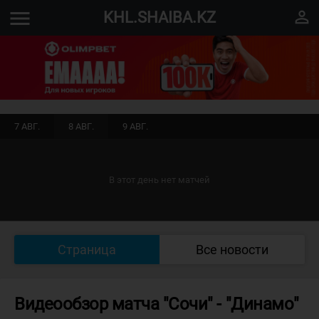
menu
perm_identity
KHL.SHAIBA.KZ
7 АВГ.
8 АВГ.
9 АВГ.
В этот день нет матчей
Страница
Все новости
Видеообзор матча "Сочи" - "Динамо"