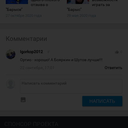
отзыва о
играть за
"Барысе"
"Барыс"
27 октября 2020 года
29 мая 2020 года
Комментарии
Igorkop2012
#
thumb_up
0
Ортио - хорошо! А Бояркин и Шутов лучше!!!
22 сентября, 17:01
Ответить
insert_photo
НАПИСАТЬ
СПОНСОР ПРОЕКТА