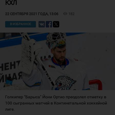
КХЛ
visibility
182
22 СЕНТЯБРЯ 2021 ГОДА, 13:06
В ИЗБРАННОЕ
Голкипер "Барыса" Йони Ортио преодолел отметку в
100 сыгранных матчей в Континетальной хоккейной
лиге.