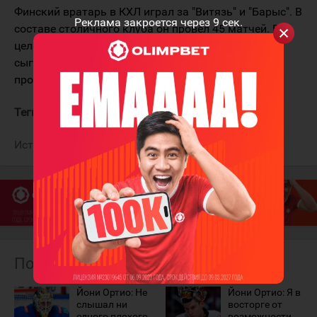
Финский вратарь в КХЛ играл за "Витязь" и "Барыс". В
Реклама закроется через
9
сек.
составе столичного клуба он провёл 45 матчей. В
целом в лиге хоккеист одержал 40 побед, 4 раза
сыграл на "ноль", отразил почти 2700 бросков и
провёл на льду более 5700 минут.
Теги:
Ортио Йони
Барыс
Источник:
ХК "Барыс"
Похожие материалы
Йони Ортио: Не
Йони Ортио: Я в
слышал ни
восторге от
одного плохого
возможности