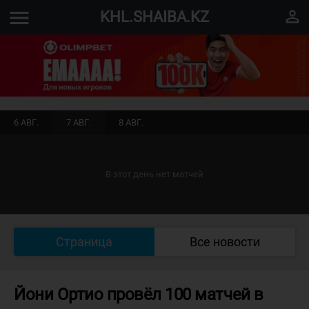
menu
perm_identity
KHL.SHAIBA.KZ
6 АВГ.
7 АВГ.
8 АВГ.
В этот день нет матчей
Страница
Все новости
Йони Ортио провёл 100 матчей в