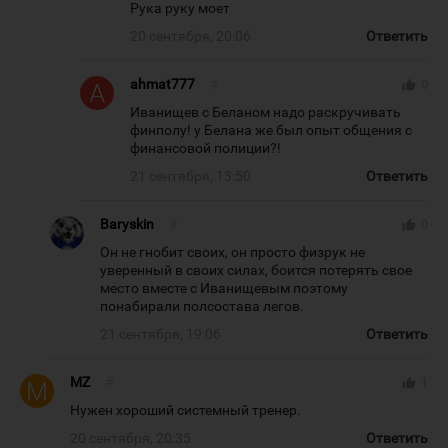
Рука руку моет
20 сентября, 20:06
Ответить
ahmat777
#
thumb_up
0
Иванищев с Беланом надо раскручивать
финполу! у Белана же был опыт общения с
финансовой полиции?!
21 сентября, 13:50
Ответить
Baryskin
#
thumb_up
0
Он не гнобит своих, он просто физрук не
уверенный в своих силах, боится потерять свое
место вместе с Иванищевым поэтому
понабирали полсостава легов.
21 сентября, 19:06
Ответить
MZ
#
thumb_up
1
Нужен хороший системный тренер.
20 сентября, 20:35
Ответить