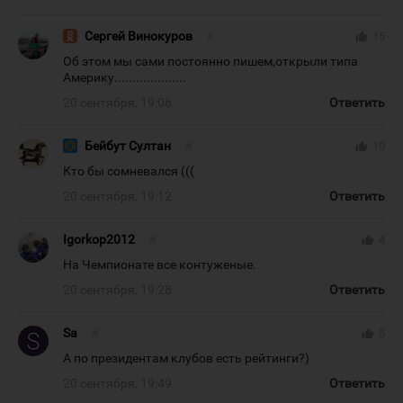
Сергей Винокуров
#
thumb_up
15
Об этом мы сами постоянно пишем,открыли типа
Америку....................
20 сентября, 19:06
Ответить
Бейбут Султан
#
thumb_up
10
Кто бы сомневался (((
20 сентября, 19:12
Ответить
Igorkop2012
#
thumb_up
4
На Чемпионате все контуженые.
20 сентября, 19:28
Ответить
Sa
#
thumb_up
5
А по президентам клубов есть рейтинги?)
20 сентября, 19:49
Ответить