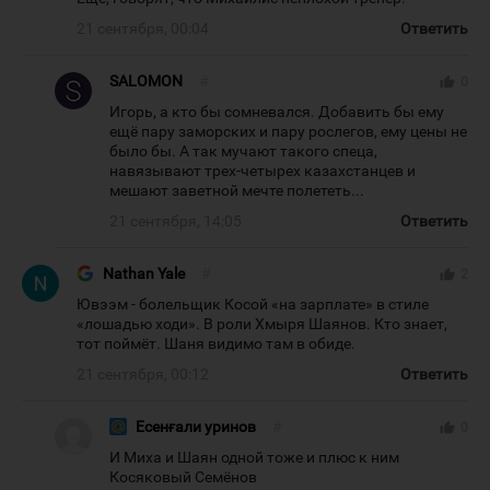
21 сентября, 00:04
Ответить
SALOMON
#
thumb_up
0
Игорь, а кто бы сомневался. Добавить бы ему
ещё пару заморских и пару рослегов, ему цены не
было бы. А так мучают такого спеца,
навязывают трех-четырех казахстанцев и
мешают заветной мечте полететь...
21 сентября, 14:05
Ответить
Nathan Yale
#
thumb_up
2
Ювээм - болельщик Косой «на зарплате» в стиле
«лошадью ходи». В роли Хмыря Шаянов. Кто знает,
тот поймёт. Шаня видимо там в обиде.
21 сентября, 00:12
Ответить
Есенғали уринов
#
thumb_up
0
И Миха и Шаян одной тоже и плюс к ним
Косяковый Семёнов