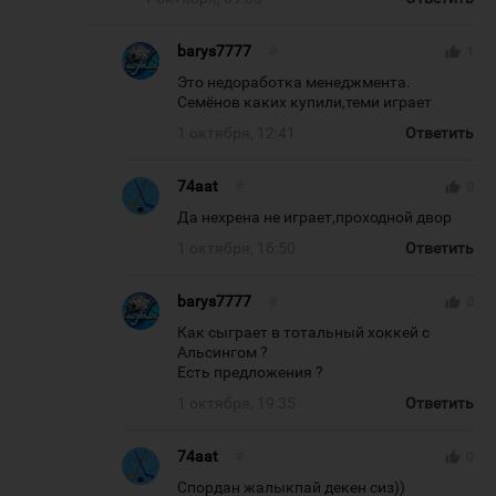
barys7777
#
thumb_up
1
Это недоработка менеджмента.
Семёнов каких купили,теми играет
1 октября, 12:41
Ответить
74aat
#
thumb_up
0
Да нехрена не играет,проходной двор
1 октября, 16:50
Ответить
barys7777
#
thumb_up
0
Как сыграет в тотальный хоккей с
Альсингом ?
Есть предложения ?
1 октября, 19:35
Ответить
74aat
#
thumb_up
0
Спордан жалыкпай декен сиз))