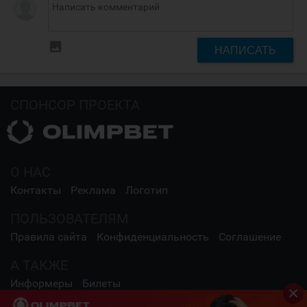
insert_photo
НАПИСАТЬ
СПОНСОР ПРОЕКТА
О НАС
Контакты
Реклама
Логотип
ПОЛЬЗОВАТЕЛЯМ
Правила сайта
Конфиденциальность
Соглашение
А ТАКЖЕ
Информеры
Билеты