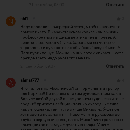
21 сентября, 03:00
Ответить
nhl1
#
thumb_up
3
Надо провалить очередной сезон, чтобы наконец то
поменять его. В казахстанском хоккее как в жизни,
профессионализм и деловая этика - не в почете. А
ценится лояльность (ну да, баранами легче всего
управлять) и кумовство, чтобы "свои" везде были. А
Леги пусть пашут. Можно на них потом списать...хотя
прежде всего, надо рулевого менять...
21 сентября, 09:37
Ответить
ahmat777
#
thumb_up
4
Что пи...еть на Михайлиса?! он нормальный тренер
для Барыса!! Во первых с таким руководством как в
Барысе любой другой выше уровнем туда не за что не
поедит!! приедут наебщики только очередные типа
как легошлака, так пусть лучше Михайлис будет он
хоть свой а не залетный . Надо менять руководство
клуба в первую очередь, взять Михайлису грамотных
помощников а там уже делать выводы. У него