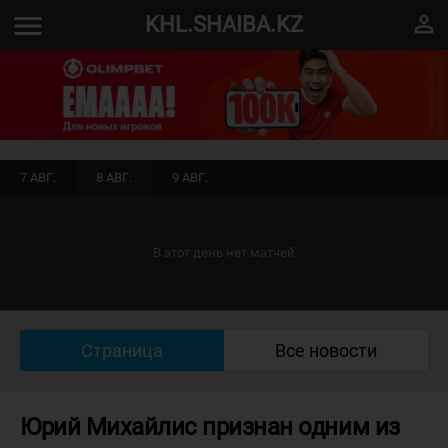
menu
perm_identity
KHL.SHAIBA.KZ
7 АВГ.
8 АВГ.
9 АВГ.
В этот день нет матчей
Страница
Все новости
Юрий Михайлис признан одним из