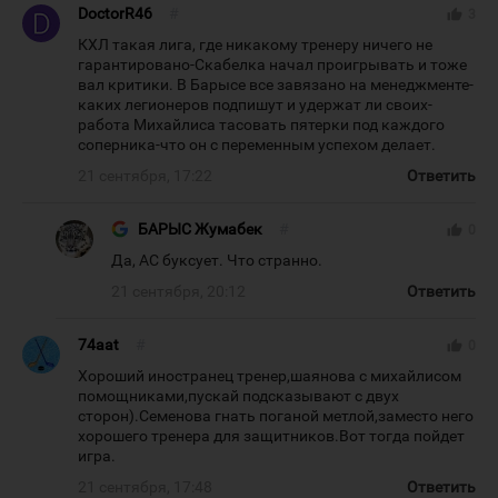
DoctorR46
#
thumb_up
3
КХЛ такая лига, где никакому тренеру ничего не
гарантировано-Скабелка начал проигрывать и тоже
вал критики. В Барысе все завязано на менеджменте-
каких легионеров подпишут и удержат ли своих-
работа Михайлиса тасовать пятерки под каждого
соперника-что он с переменным успехом делает.
21 сентября, 17:22
Ответить
БАРЫС Жумабек
#
thumb_up
0
Да, АС буксует. Что странно.
21 сентября, 20:12
Ответить
74aat
#
thumb_up
0
Хороший иностранец тренер,шаянова с михайлисом
помощниками,пускай подсказывают с двух
сторон).Семенова гнать поганой метлой,заместо него
хорошего тренера для защитников.Вот тогда пойдет
игра.
21 сентября, 17:48
Ответить