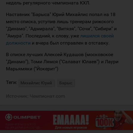
недель регулярного чемпионата КХЛ.
Наставник "Барыса" Юрий Михайлис попал на 18
место списка, уступив лишь тренерам рижского
"Динамо", "Адмирала", "Витязя", "Сочи", "Сибири" и
"Амура". Последний, к слову, уже
лишился своей
должности
и вчера был отправлен в отставку.
В списке лучших Алексей Кудашов (московское
"Динамо"), Томи Лямся ("Салават Юлаев") и Лаури
Марьямяки ("Йокерит")
Теги:
Михайлис Юрий
Барыс
Источник:
Чемпионат.com