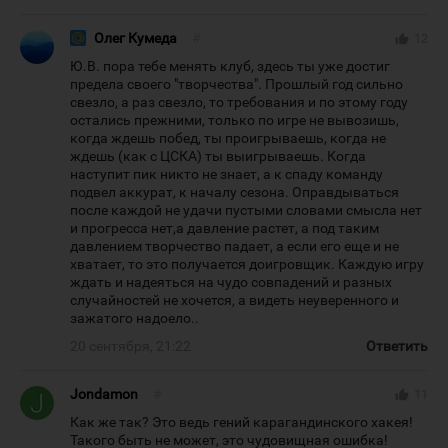
Олег Кумеда
#
thumb_up
12
Ю.В. пора тебе менять клуб, здесь ты уже достиг
предела своего "творчества". Прошлый год сильно
свезло, а раз свезло, то требования и по этому году
остались прежними, только по игре не вывозишь,
когда ждешь побед, ты проигрываешь, когда не
ждешь (как с ЦСКА) ты выигрываешь. Когда
наступит пик никто не знает, а к спаду команду
подвел аккурат, к началу сезона. Оправдываться
после каждой не удачи пустыми словами смысла нет
и прогресса нет,а давление растет, а под таким
давлением творчество падает, а если его еще и не
xватает, то это получается доигровщик. Каждую игру
ждать и надеяться на чудо совпадений и разныx
случайностей не xочется, а видеть неуверенного и
зажатого надоело..
20 сентября, 21:22
Ответить
Jondamon
#
thumb_up
11
Как же так? Это ведь гений карагандинского хакея!
Такого быть не может, это чудовищная ошибка!