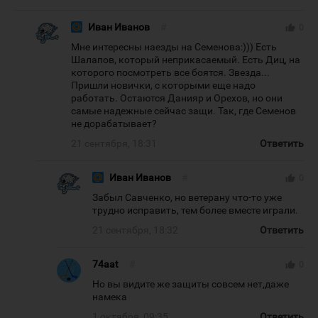
Иван Иванов
#
thumb_up
0
Мне интересны наезды на Семенова:))) Есть
Шалапов, который неприкасаемый. Есть Диц, на
которого посмотреть все боятся. Звезда...
Пришли новички, с которыми еще надо
работать. Остаются Данияр и Орехов, но они
самые надежные сейчас защи. Так, где Семенов
не дорабатывает?
21 сентября, 18:31
Ответить
Иван Иванов
#
thumb_up
0
Забыл Савченко, но ветерану что-то уже
трудно исправить, тем более вместе играли.
21 сентября, 18:32
Ответить
74aat
#
thumb_up
0
Но вы видите же защиты совсем нет,даже
намека
1 октября, 09:35
Ответить