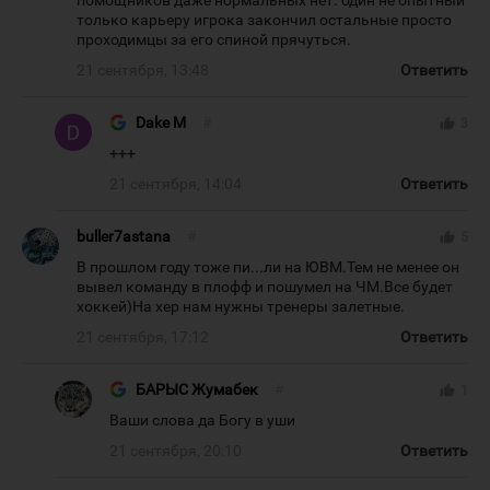
помощников даже нормальных нет. один не опытный
только карьеру игрока закончил остальные просто
проходимцы за его спиной прячуться.
21 сентября, 13:48
Ответить
Dake M
#
thumb_up
3
+++
21 сентября, 14:04
Ответить
buller7astana
#
thumb_up
5
В прошлом году тоже пи...ли на ЮВМ.Тем не менее он
вывел команду в плофф и пошумел на ЧМ.Все будет
хоккей)На хер нам нужны тренеры залетные.
21 сентября, 17:12
Ответить
БАРЫС Жумабек
#
thumb_up
1
Ваши слова да Богу в уши
21 сентября, 20:10
Ответить