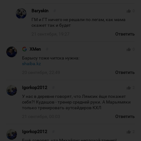
Baryskin
#
thumb_up
0
ГМ и ГТ ничего не решали по легам, как мама
скажет так и будет
21 сентября, 19:27
Ответить
XMen
#
thumb_up
0
Барысу тоже читска нужна:
shaiba.kz
20 сентября, 22:49
Ответить
Igorkop2012
#
thumb_up
2
У нас в деревне говорят, что Лямсик ёще покажет
себя?! Кудашов - тренер средней руки. А Марьямяки
только тренировать аутсайдеров КХЛ
21 сентября, 00:03
Ответить
Igorkop2012
#
thumb_up
2
Ещё, говорят, что Михайлис неплохой тренер!