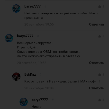
barys7777
#
thumb_up
3
Рейтинг тренеров и есть рейтинг клуба . И его
президента
20 сентября, 19:56
Ответить
barys7777
#
thumb_up
7
Все нормализируется .
Игра пойдёт.
Самое плохое в ЮВМ , он гнобит своих .
За это можно его отправить в отставку
20 сентября, 19:53
Ответить
BekKaz
#
thumb_up
3
Кто отправит ? Иванищев, Белан ? МАУ пофиг !
20 сентября, 20:04
Ответить
barys7777
#
thumb_up
4
Никто.