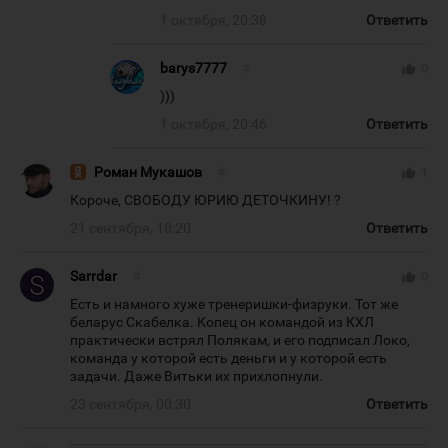
1 октября, 20:38
Ответить
barys7777
#
thumb_up
0
)))
1 октября, 20:46
Ответить
Роман Мукашов
#
thumb_up
1
Короче, СВОБОДУ ЮРИЮ ДЕТОЧКИНУ! ?
21 сентября, 18:20
Ответить
Sarrdar
#
thumb_up
0
Есть и намного хуже тренеришки-физруки. Тот же
беларус Скабелка. Копец он командой из КХЛ
практически встрял Полякам, и его подписал Локо,
команда у которой есть деньги и у которой есть
задачи. Даже Витьки их прихлопнули.
23 сентября, 00:30
Ответить