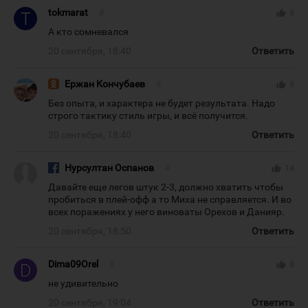
tokmarat
#
thumb_up
9
А кто сомневался
20 сентября, 18:40
Ответить
Ержан Кончубаев
#
thumb_up
6
Без опыта, и характера не будет результата. Надо
строго тактику стиль игры, и всё получится.
20 сентября, 18:40
Ответить
Нурсултан Оспанов
#
thumb_up
14
Давайте еще легов штук 2-3, должно хватить чтобы
пробиться в плей-офф а то Миха не справляется. И во
всех поражениях у него виноваты Орехов и Данияр.
20 сентября, 18:50
Ответить
Dima09Orel
#
thumb_up
8
не удивительно
20 сентября, 19:04
Ответить