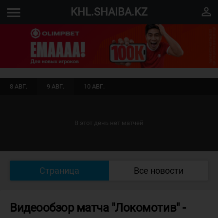
menu
perm_identity
KHL.SHAIBA.KZ
8 АВГ.
9 АВГ.
10 АВГ.
В этот день нет матчей
Страница
Все новости
Видеообзор матча "Локомотив" -