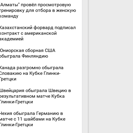
"Алматы" провёл просмотровую
тренировку для отбора в женскую
команду
Казахстанский форвард подписал
контракт с американской
академией
Юниорская сборная США
обыграла Финляндию
Канада разгромно обыграла
Словакию на Кубке Глинки-
Гретцки
Швейцария обыграла Швецию в
результативном матче Кубка
Глинки-Гретцки
Чехия обыграла Германию в
матче с 11 шайбами на Кубке
Глинки-Гретцки