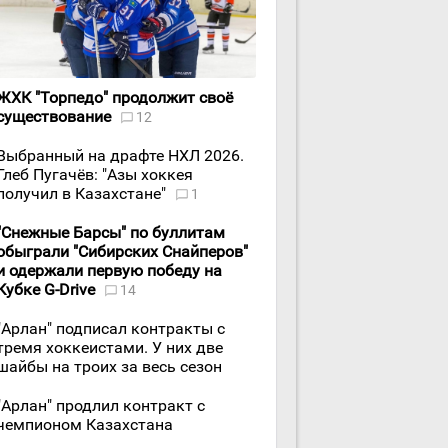
ЖХК "Торпедо" продолжит своё
существование
12
Выбранный на драфте НХЛ 2026.
Глеб Пугачёв: "Азы хоккея
получил в Казахстане"
1
"Снежные Барсы" по буллитам
обыграли "Сибирских Снайперов"
и одержали первую победу на
Кубке G-Drive
14
"Арлан" подписал контракты с
тремя хоккеистами. У них две
шайбы на троих за весь сезон
"Арлан" продлил контракт с
чемпионом Казахстана