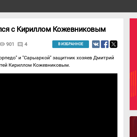
лся с Кириллом Кожевниковым
isibility
901
4
comment
В ИЗБРАННОЕ
орпедо" и "Сарыаркой" защитник хозяев Дмитрий
стей Кириллом Кожевниковым.