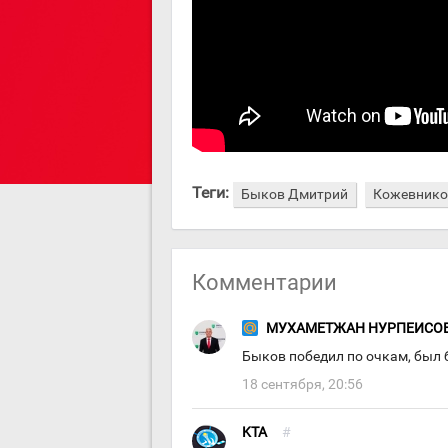
Теги:
Быков Дмитрий
Кожевнико
Комментарии
МУХАМЕТЖАН НУРПЕИСО
Быков победил по очкам, был б
18 сентября, 20:56
KTA
#