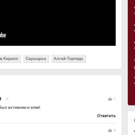
в Кирилл
Сарыарка
Алтай-Торпедо
В
#
thumb_up
1
ыл активнее и злее!
Ответить
thumb_up
0