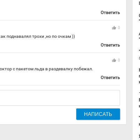
Ответить
thumb_up
0
ак поднавалял трохи ,но по очкам ))
Ответить
thumb_up
0
октор с пакетом льда в раздевалку побежал.
Ответить
НАПИСАТЬ