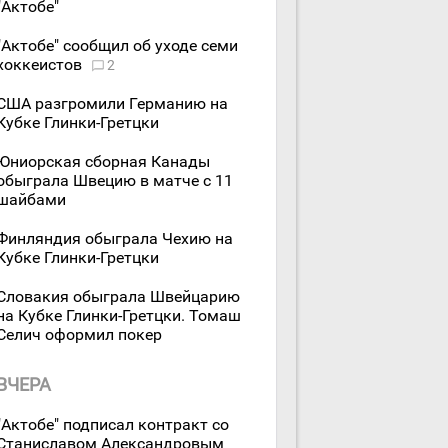
"Актобе"
"Актобе" сообщил об уходе семи
хоккеистов
2
США разгромили Германию на
Кубке Глинки-Гретцки
Юниорская сборная Канады
обыграла Швецию в матче с 11
шайбами
Финляндия обыграла Чехию на
Кубке Глинки-Гретцки
Словакия обыграла Швейцарию
на Кубке Глинки-Гретцки. Томаш
Селич оформил покер
ВЧЕРА
"Актобе" подписал контракт со
Станиславом Александровым