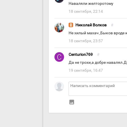
Наваляли желторотому
18 сентября, 22:14
Николай Волков
#
Не хилый махач ,Быков вроде к
18 сентября, 23:57
Centurion769
#
Да не трохи,а добре навалял.Д
19 сентября, 16:47
insert_photo