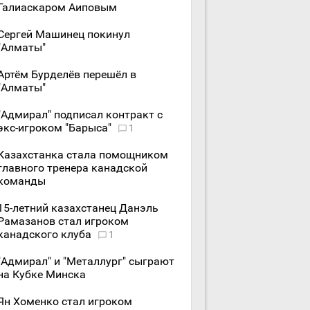
Галиаскаром Аиповым
Сергей Машинец покинул
"Алматы"
Артём Бурделёв перешёл в
"Алматы"
"Адмирал" подписал контракт с
экс-игроком "Барыса"
1
Казахстанка стала помощником
главного тренера канадской
команды
15-летний казахстанец Данэль
Рамазанов стал игроком
канадского клуба
1
"Адмирал" и "Металлург" сыграют
на Кубке Минска
Ян Хоменко стал игроком