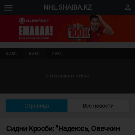
menu
perm_identity
NHL.SHAIBA.KZ
5 АВГ.
6 АВГ.
7 АВГ.
В этот день нет матчей
Страница
Все новости
Сидни Кросби: "Надеюсь, Овечкин