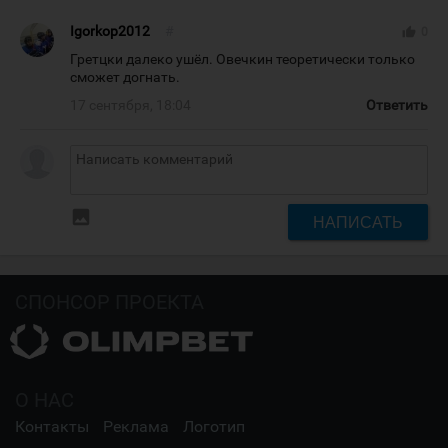
Igorkop2012
#
thumb_up
0
Гретцки далеко ушёл. Овечкин теоретически только
сможет догнать.
17 сентября, 18:04
Ответить
insert_photo
НАПИСАТЬ
СПОНСОР ПРОЕКТА
О НАС
Контакты
Реклама
Логотип