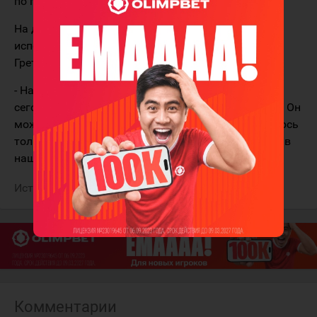
по голам в регулярных чемпионатах НХЛ.
На данный момент Овечкин, которому сегодня
исполнилось 36 лет, имеет на счету 730 голов. У
Гретцки - 894.
- Надеюсь, что он сможет. Я сказал ему об этом
сегодня. Это было бы здорово. Он близок к этому. Он
может забить из любой точки в зоне атаки. Надеюсь
только, что он будет это делать не в матчах против
нашей команды, - сказал Кросби.
Источник:
ESPN
Комментарии