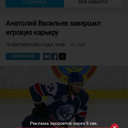
Страница
Все новости
Анатолий Васильев завершил
игровую карьеру
visibility
1430
16 СЕНТЯБРЯ 2021 ГОДА, 18:58
В ИЗБРАННОЕ
Реклама закроется через
9
сек.