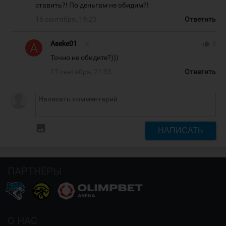
ставить?! По деньгам не обидим?!
16 сентября, 19:23
Ответить
Aseke01
#
thumb_up
0
Точно не обидите?)))
17 сентября, 21:35
Ответить
insert_photo
НАПИСАТЬ
ПАРТНЁРЫ
О НАС