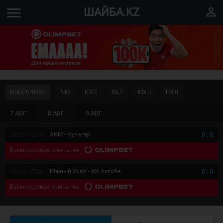
menu
perm_identity
ШАЙБА.KZ
ИЗБРАННОЕ
ЧМ
КХЛ
ВХЛ
МХЛ
НХЛ
7 АВГ.
8 АВГ.
9 АВГ.
08/08 12:00
АКМ - Кулагер
0
:
0
Букмекерская компания
08/08 17:00
Южный Урал - ХК Актобе
0
:
0
Букмекерская компания