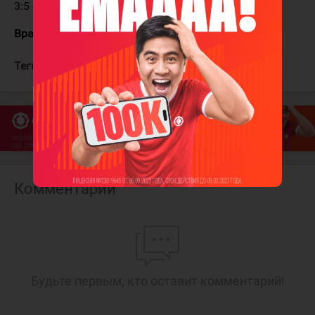
3:5 - Шипачёв - 59:49
Вратари:
Налимов - Бочаров
Теги:
Адмирал
Динамо Мск
Комментарии
Будьте первым, кто оставит комментарий!