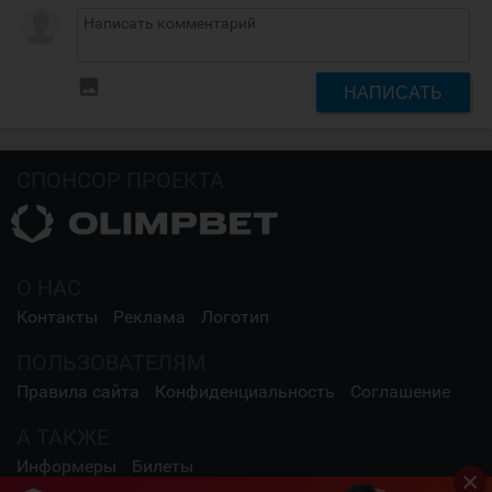
insert_photo
НАПИСАТЬ
СПОНСОР ПРОЕКТА
О НАС
Контакты
Реклама
Логотип
ПОЛЬЗОВАТЕЛЯМ
Правила сайта
Конфиденциальность
Соглашение
А ТАКЖЕ
Информеры
Билеты