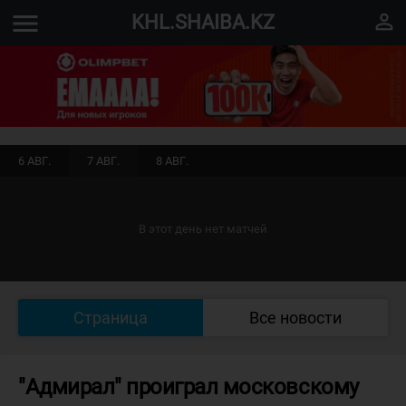
menu
perm_identity
KHL.SHAIBA.KZ
6 АВГ.
7 АВГ.
8 АВГ.
В этот день нет матчей
Страница
Все новости
"Адмирал" проиграл московскому