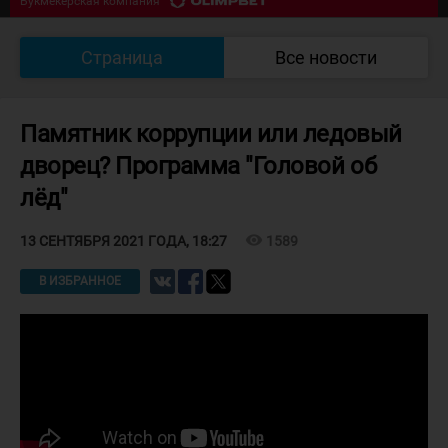
Букмекерская компания
2 ПЕРИОД
Южный Урал - Кулагер
2
:
1
Страница
Все новости
Букмекерская компания
Памятник коррупции или ледовый
дворец? Программа "Головой об
лёд"
visibility
1589
13 СЕНТЯБРЯ 2021 ГОДА, 18:27
В ИЗБРАННОЕ