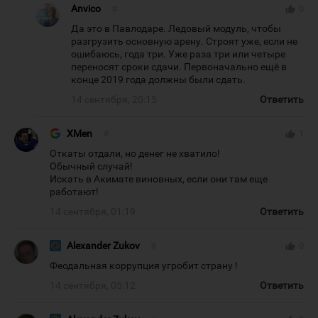
Anvico
#
thumb_up
0
Да это в Павлодаре. Ледовый модуль, чтобы
разгрузить основную арену. Строят уже, если не
ошибаюсь, года три. Уже раза три или четыре
переносят сроки сдачи. Первоначально ещё в
конце 2019 года должны были сдать.
14 сентября, 20:15
Ответить
XMen
#
thumb_up
1
Откаты отдали, но денег не хватило!
Обычный случай!
Искать в Акимате виновных, если они там еще
работают!
14 сентября, 01:19
Ответить
Alexander Zukov
#
thumb_up
0
Феодальная коррупция угробит страну !
14 сентября, 05:12
Ответить