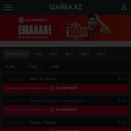
menu
perm_identity
ШАЙБА.KZ
ИЗБРАННОЕ
ЧМ
КХЛ
ВХЛ
МХЛ
НХЛ
6 АВГ.
7 АВГ.
8 АВГ.
ЗАВЕРШЁН
АКМ - ХК Актобе
8
:
1
Букмекерская компания
ЗАВЕРШЁН
Омские Ястребы - Снежные Барсы
4
:
0
Букмекерская компания
ЗАВЕРШЁН
Номад - Торпедо
0
:
2