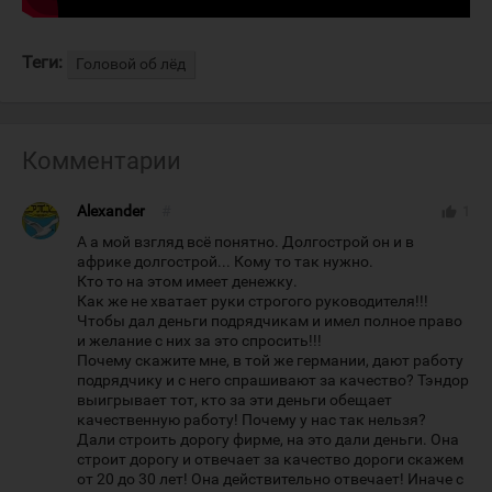
Теги:
Головой об лёд
Комментарии
Alexander
#
thumb_up
1
А а мой взгляд всё понятно. Долгострой он и в
африке долгострой... Кому то так нужно.
Кто то на этом имеет денежку.
Как же не хватает руки строгого руководителя!!!
Чтобы дал деньги подрядчикам и имел полное право
и желание с них за это спросить!!!
Почему скажите мне, в той же германии, дают работу
подрядчику и с него спрашивают за качество? Тэндор
выигрывает тот, кто за эти деньги обещает
качественную работу! Почему у нас так нельзя?
Дали строить дорогу фирме, на это дали деньги. Она
строит дорогу и отвечает за качество дороги скажем
от 20 до 30 лет! Она действительно отвечает! Иначе с