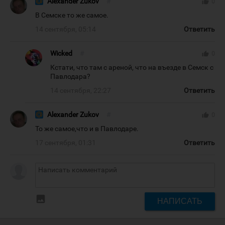
Alexander Zukov
#
thumb_up
0
В Семске то же самое.
14 сентября, 05:14
Ответить
Wicked
#
thumb_up
0
Кстати, что там с ареной, что на въезде в Семск с
Павлодара?
14 сентября, 22:27
Ответить
Alexander Zukov
#
thumb_up
0
То же самое,что и в Павлодаре.
17 сентября, 01:31
Ответить
insert_photo
НАПИСАТЬ