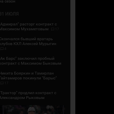
на сезон
31 ИЮЛЯ
"Адмирал" расторг контракт с
Максимом Мухаметовым
17
Скончался бывший вратарь
клубов КХЛ Алексей Мурыгин
4
"Ак Барс" заключил пробный
контракт с Максимом Быковым
Никита Бояркин и Тамирлан
Гайтамиров покинули "Барыс"
17
"Трактор" продлил контракт с
Александром Рыковым