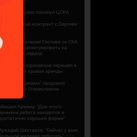
Мак Холлоуэлл покинул ЦСКА
СКА подписал контракт с Сергеем
Ивановым
Контракт Василия Глотова со СКА
должны зарегистрировать на
следующей неделе
Даниил Малоросиянов перешёл в
"Шанхай" на правах аренды
Минское "Динамо" продлило
контракт со Станиславом
Галиевым
Михаил Кравец: "Для этого
времени ребята находятся в
достаточно хорошей форме"
Аркадий Шестаков: "Сейчас у всех
большое желание работать"
1