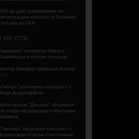
КХЛ не даёт разрешения на
регистрацию контракта Василия
Глотова со СКА
1 АВГУСТА
"Адмирал" поместил Никиту
Сошникова в список отказов
Хантер Шепард прибыл в Астану
4
"Сибирь" расторгла контракт с
Энди Андреоффом
Московское "Динамо" объявило
об уходе нападающего Максима
Мамина
"Торпедо" продлило контракт с
форвардом Егором Соколовым