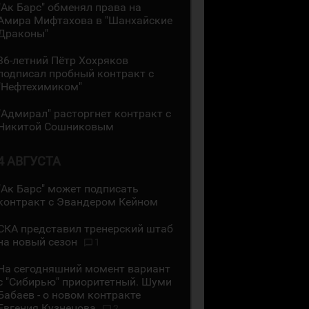
"Ак Барс" обменял права на
Амира Мифтахова в "Шанхайские
Драконы"
36-летний Пётр Хохряков
подписал пробный контракт с
"Нефтехимиком"
"Адмирал" расторгнет контракт с
Никитой Сошниковым
4 АВГУСТА
"Ак Барс" может подписать
контракт с Эвандером Кейном
СКА представил тренерский штаб
на новый сезон
1
На сегодняшний момент вариант
с "Сибирью" приоритетный. Шуми
Бабаев - о новом контракте
Евгения Кузнецова
2