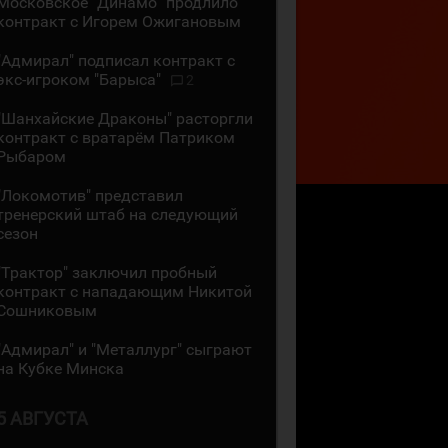
Московское "Динамо" продлило
контракт с Игорем Ожигановым
"Адмирал" подписал контракт с
экс-игроком "Барыса"
2
"Шанхайские Драконы" расторгли
контракт с вратарём Патриком
Рыбаром
"Локомотив" представил
тренерский штаб на следующий
сезон
"Трактор" заключил пробный
контракт с нападающим Никитой
Сошниковым
"Адмирал" и "Металлург" сыграют
на Кубке Минска
5 АВГУСТА