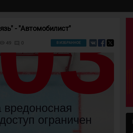
язь" - "Автомобилист"
isibility
49
0
comment
В ИЗБРАННОЕ