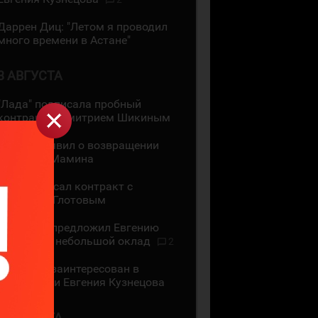
Даррен Диц: "Летом я проводил
много времени в Астане"
3 АВГУСТА
"Лада" подписала пробный
контракт с Дмитрием Шикиным
ЦСКА объявил о возвращении
Максима Мамина
СКА подписал контракт с
Василием Глотовым
"Трактор" предложил Евгению
Кузнецову небольшой оклад
2
"Трактор" заинтересован в
подписании Евгения Кузнецова
2 АВГУСТА