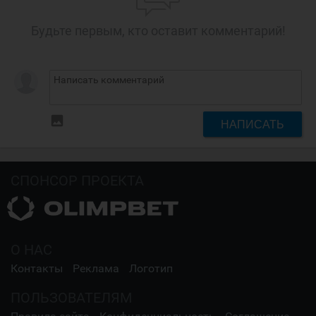
Будьте первым, кто оставит комментарий!
insert_photo
НАПИСАТЬ
СПОНСОР ПРОЕКТА
О НАС
Контакты
Реклама
Логотип
ПОЛЬЗОВАТЕЛЯМ