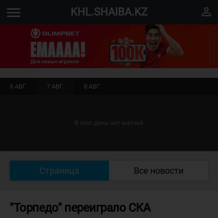
menu
perm_identity
KHL.SHAIBA.KZ
6 АВГ.
7 АВГ.
8 АВГ.
В этот день нет матчей
Страница
Все новости
"Торпедо" переиграло СКА