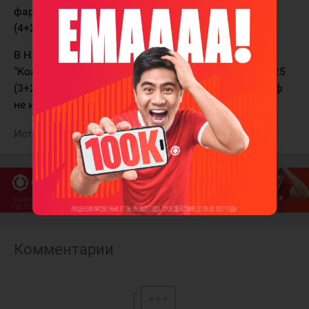
фарм-клуб "Оттавы" в АХЛ ("Бельвиль") и набрал 6
(4+2) очков в 31 матче при полезности "-8".
В НХЛ в его активе 160 матчей за "Коламбус",
"Колорадо", "Оттаву" и "Детройт". В них он набрал 25
(3+22) очков при общей полезности "-7". В плей-офф
не играл.
Источник:
Артур Хайруллин
Комментарии