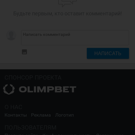
Будьте первым, кто оставит комментарий!
insert_photo
НАПИСАТЬ
СПОНСОР ПРОЕКТА
О НАС
Контакты
Реклама
Логотип
ПОЛЬЗОВАТЕЛЯМ