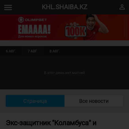
menu
perm_identity
KHL.SHAIBA.KZ
6 АВГ.
7 АВГ.
8 АВГ.
В этот день нет матчей
Страница
Все новости
Экс-защитник "Коламбуса" и