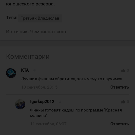
юношеского резерва.
Теги:
Третьяк Владислав
Источник:
Чемпионат.com
Комментарии
KTA
#
thumb_up
3
Лучше к финнам обратится, хоть чему то научимся
10 сентября, 23:15
Ответить
Igorkop2012
#
thumb_up
0
Финны готовят кадры по программе "Красная
машина".
11 сентября, 06:07
Ответить