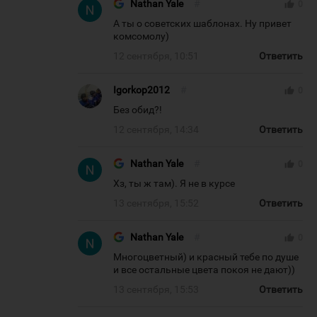
Nathan Yale
#
thumb_up
0
А ты о советских шаблонах. Ну привет
комсомолу)
12 сентября, 10:51
Ответить
Igorkop2012
#
thumb_up
0
Без обид?!
12 сентября, 14:34
Ответить
Nathan Yale
#
thumb_up
0
Хз, ты ж там). Я не в курсе
13 сентября, 15:52
Ответить
Nathan Yale
#
thumb_up
0
Многоцветный) и красный тебе по душе
и все остальные цвета покоя не дают))
13 сентября, 15:53
Ответить