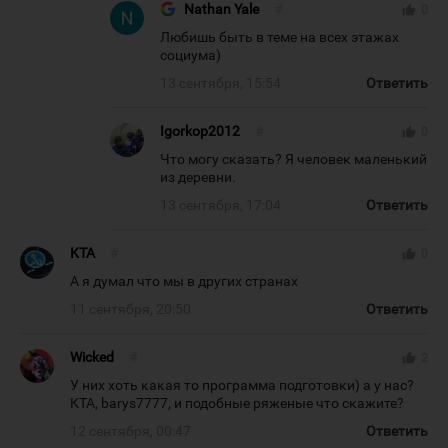
Nathan Yale
#
thumb_up
0
Любишь быть в теме на всех этажах
социума)
13 сентября, 15:54
Ответить
Igorkop2012
#
thumb_up
0
Что могу сказать? Я человек маленький
из деревни.
13 сентября, 17:04
Ответить
KTA
#
thumb_up
0
А я думал что мы в других странах
11 сентября, 20:50
Ответить
Wicked
#
thumb_up
2
У них хоть какая то программа подготовки) а у нас?
КТА, barys7777, и подобные ряженые что скажите?
12 сентября, 00:47
Ответить