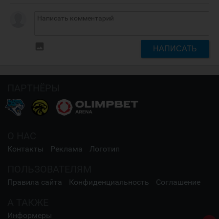
insert_photo
НАПИСАТЬ
ПАРТНЁРЫ
О НАС
Контакты
Реклама
Логотип
ПОЛЬЗОВАТЕЛЯМ
Правила сайта
Конфиденциальность
Соглашение
А ТАКЖЕ
Информеры