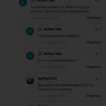
Nathan Yale
#
thumb_up
0
А голубая причём тут. И белая откуда
взялась. Дружище, купи фломастеры
11 сентября, 23:53
Ответить
Nathan Yale
#
thumb_up
0
С разукрашками и кайфуй
11 сентября, 23:53
Ответить
Nathan Yale
#
thumb_up
0
СА это советская армия?
11 сентября, 23:54
Ответить
Igorkop2012
#
thumb_up
0
Догадайся без фламастеров?))) Что
спросил, то ответил))
12 сентября, 00:44
Ответить