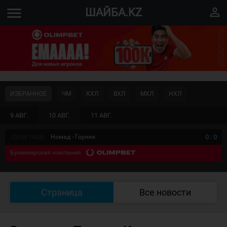
menu
perm_identity
ШАЙБА.KZ
ИЗБРАННОЕ
ЧМ
КХЛ
ВХЛ
МХЛ
НХЛ
9 АВГ.
10 АВГ.
11 АВГ.
10/08 14:00
Номад - Горняк
0
:
0
Букмекерская компания
Страница
Все новости