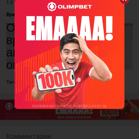
1:2 - Дальбек (Нордстрём, Плотников) - 64:33
Вратари:
Бобков - Федотов
Теги:
Ак Барс
ЦСКА
Комментарии