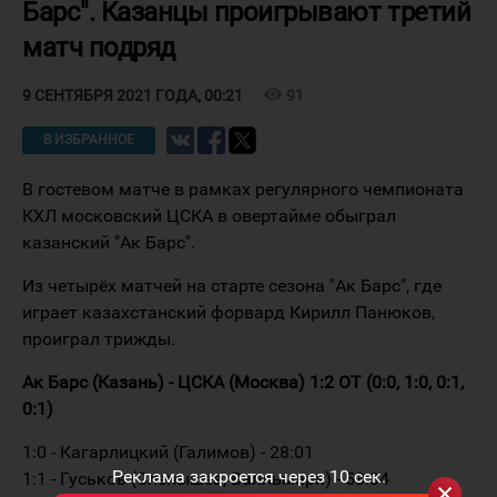
Барс". Казанцы проигрывают третий
матч подряд
visibility
91
9 СЕНТЯБРЯ 2021 ГОДА, 00:21
В ИЗБРАННОЕ
В гостевом матче в рамках регулярного чемпионата
КХЛ московский ЦСКА в овертайме обыграл
казанский "Ак Барс".
Из четырёх матчей на старте сезона "Ак Барс", где
играет казахстанский форвард Кирилл Панюков,
проиграл трижды.
Ак Барс (Казань) - ЦСКА (Москва) 1:2 ОТ (0:0, 1:0, 0:1,
0:1)
1:0 - Кагарлицкий (Галимов) - 28:01
Реклама закроется через
9
сек.
1:1 - Гуськов (Слепышев, Валльмарк) - 53:34