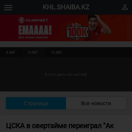
menu
perm_identity
KHL.SHAIBA.KZ
8 АВГ.
9 АВГ.
10 АВГ.
В этот день нет матчей
Страница
Все новости
ЦСКА в овертайме переиграл "Ак