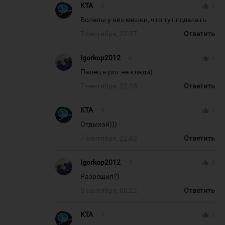
KTA
#
thumb_up
0
Болелы у них мешки, что тут поделать
7 сентября, 22:37
Ответить
Igorkop2012
#
thumb_up
0
Палец в рот не клади)
7 сентября, 22:38
Ответить
KTA
#
thumb_up
0
Отдыхай)))
7 сентября, 22:42
Ответить
Igorkop2012
#
thumb_up
0
Разрешил?)
8 сентября, 00:22
Ответить
KTA
#
thumb_up
0