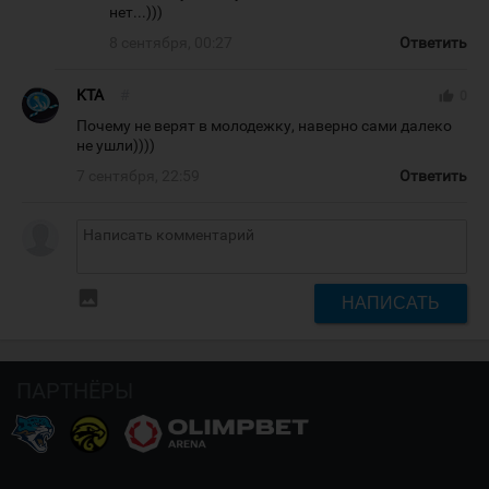
нет...)))
8 сентября, 00:27
Ответить
KTA
#
thumb_up
0
Почему не верят в молодежку, наверно сами далеко
не ушли))))
7 сентября, 22:59
Ответить
insert_photo
НАПИСАТЬ
ПАРТНЁРЫ