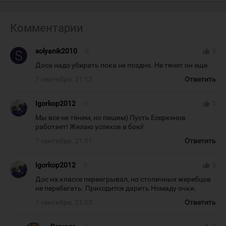
Комментарии
solyanik2010
#
thumb_up
0
Доса надо убирать пока не поздно. Не тянет он еще.
7 сентября, 21:13
Ответить
Igorkop2012
#
thumb_up
3
Мы все не тянем, но пишим) Пусть Есеркенов
работает! Желаю успехов в бою!
7 сентября, 21:51
Ответить
Igorkop2012
#
thumb_up
0
Дос на классе переигрывал, но столичных жеребцов
не перебегать. Приходится дарить Номаду очки.
7 сентября, 21:53
Ответить