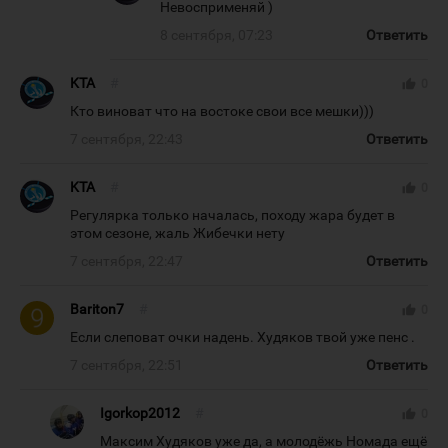
Невосприменяй )
8 сентября, 07:23
Ответить
KTA
#
thumb_up
0
Кто виноват что на востоке свои все мешки)))
7 сентября, 22:43
Ответить
KTA
#
thumb_up
0
Регулярка только началась, походу жара будет в
этом сезоне, жаль Жибечки нету
7 сентября, 22:47
Ответить
Bariton7
#
thumb_up
0
Если слеповат очки надень. Худяков твой уже пенс .
7 сентября, 22:51
Ответить
Igorkop2012
#
thumb_up
0
Максим Худяков уже да, а молодёжь Номада ещё