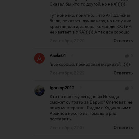
Сказал бы кто-то другой, но не я))))))
Тут конечно, понятно... что А-Т должны
были, показать лучше игру, но нет у них
креативности, задора, команды КХЛ им
не хватает в УКА)))))) А так все хорошо
7 сентября, 22:20
Ответить
Aseke01
#
thumb_up
0
"все хорошо, прекрасная маркиза"...))))
7 сентября, 22:22
Ответить
Igorkop2012
#
thumb_up
0
Кто по вашему сегодня из Номада
сможет сыграть за Барыс? Слеповат, не
вижу мастерства. Рядом с Худяковым и
Архипов некого из Номада в ряд
поставить.
7 сентября, 22:37
Ответить