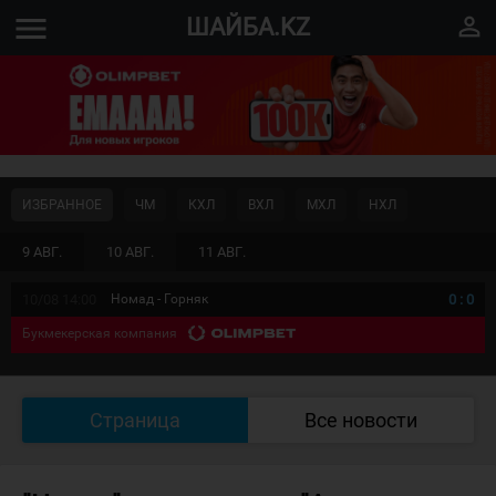
menu
perm_identity
ШАЙБА.KZ
ИЗБРАННОЕ
ЧМ
КХЛ
ВХЛ
МХЛ
НХЛ
9 АВГ.
10 АВГ.
11 АВГ.
10/08 14:00
Номад - Горняк
0
:
0
Букмекерская компания
Страница
Все новости