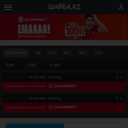
menu
perm_identity
ШАЙБА.KZ
ИЗБРАННОЕ
ЧМ
КХЛ
ВХЛ
МХЛ
НХЛ
8 АВГ.
9 АВГ.
10 АВГ.
09/08 11:00
ХК Актобе - Кулагер
0
:
0
Букмекерская компания
09/08 11:00
ХК Актобе - Кулагер
0
:
0
Букмекерская компания