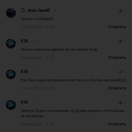
Aron Janoff
#
thumb_up
1
Арлан с победой
5 сентября, 19:45
Ответить
KTA
#
thumb_up
1
Арлан красава уделал их на ихнем льду
5 сентября, 19:47
Ответить
KTA
#
thumb_up
0
Как бы судьи нетащили желтых, но Арлан сильнее)))))
5 сентября, 19:48
Ответить
KTA
#
thumb_up
1
Завтра будет посложнее, ну будем верить что победа
за Арланом
5 сентября, 19:49
Ответить