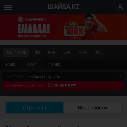
menu
perm_identity
ШАЙБА.KZ
ИЗБРАННОЕ
ЧМ
КХЛ
ВХЛ
МХЛ
НХЛ
8 АВГ.
9 АВГ.
10 АВГ.
ЗАВЕРШЁН
ХК Актобе - Кулагер
1
:
4
Букмекерская компания
Страница
Все новости