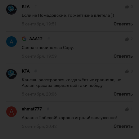
KTA
#
thumb_up
0
Если не Номадовские, то желтизна влетела ))
5 сентября, 19:51
Ответить
AAA12
#
thumb_up
2
Саяна с почином за Сару.
5 сентября, 19:59
Ответить
KTA
#
thumb_up
0
Канешь расстроился когда жёлтые сравняли, но
Арлан красава вырвал всё таки победу
5 сентября, 20:06
Ответить
ahmat777
#
thumb_up
1
Арлан с Победой! хорошо играли! заслуженно!
5 сентября, 20:42
Ответить