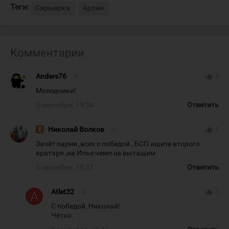
Теги:
Сарыарка
Арлан
Комментарии
Anders76
#
thumb_up
0
Молодчики!
5 сентября, 19:34
Ответить
Николай Волков
#
thumb_up
5
Зачёт парни ,всех с победой , БСП ищите второго
вратаря ,на Илье чемп не вытащим
5 сентября, 19:37
Ответить
Atlet32
#
thumb_up
1
С победой, Николай!
Чётко.