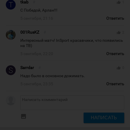
tkab
#
thumb_up
1
С Победой, Арлан!!!
5 сентября, 21:16
Ответить
001RusKZ
#
thumb_up
2
Интересный матч! InSport красавчики, что появились
на ТВ)
5 сентября, 22:20
Ответить
Sarrdar
#
thumb_up
0
Надо было в основное дожимать.
5 сентября, 23:35
Ответить
insert_photo
НАПИСАТЬ