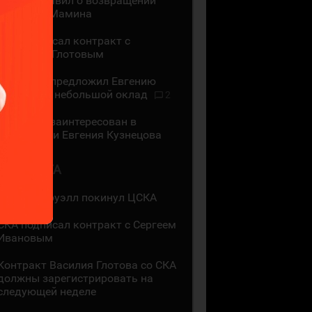
ЦСКА объявил о возвращении
Максима Мамина
СКА подписал контракт с
Василием Глотовым
"Трактор" предложил Евгению
Кузнецову небольшой оклад
2
"Трактор" заинтересован в
подписании Евгения Кузнецова
2 АВГУСТА
Мак Холлоуэлл покинул ЦСКА
СКА подписал контракт с Сергеем
Ивановым
Контракт Василия Глотова со СКА
должны зарегистрировать на
следующей неделе