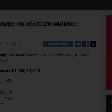
уверенно обыграло минское
lity
172
0
comment
В ИЗБРАННОЕ
лярного чемпионата КХЛ московское "Динамо"
амо".
к) 4:1 (3:0, 1:1, 0:0)
 - 0:35
0:17 ГБ
 - 21:03
:21