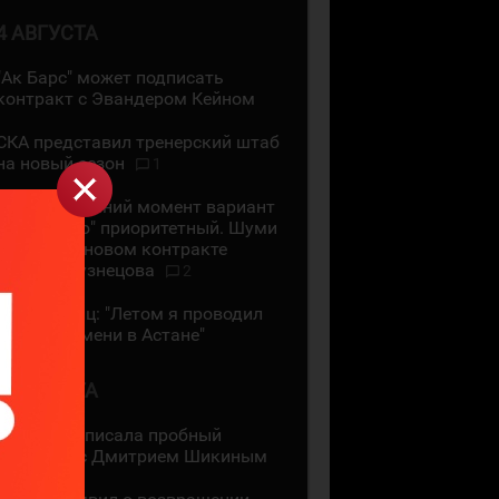
4 АВГУСТА
"Ак Барс" может подписать
контракт с Эвандером Кейном
СКА представил тренерский штаб
на новый сезон
1
На сегодняшний момент вариант
с "Сибирью" приоритетный. Шуми
Бабаев - о новом контракте
Евгения Кузнецова
2
Даррен Диц: "Летом я проводил
много времени в Астане"
3 АВГУСТА
"Лада" подписала пробный
контракт с Дмитрием Шикиным