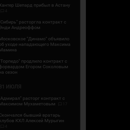
Хантер Шепард прибыл в Астану
4
"Сибирь" расторгла контракт с
Энди Андреоффом
Московское "Динамо" объявило
об уходе нападающего Максима
Мамина
"Торпедо" продлило контракт с
форвардом Егором Соколовым
на сезон
31 ИЮЛЯ
"Адмирал" расторг контракт с
Максимом Мухаметовым
17
Скончался бывший вратарь
клубов КХЛ Алексей Мурыгин
4