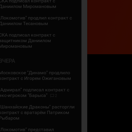
СКА подписал контракт с
Даниилом Миромановым
"Локомотив" продлил контракт с
Даниилом Тесановым
СКА подписал контракт с
защитником Даниилом
Миромановым
ВЧЕРА
Московское "Динамо" продлило
контракт с Игорем Ожигановым
"Адмирал" подписал контракт с
экс-игроком "Барыса"
2
"Шанхайские Драконы" расторгли
контракт с вратарём Патриком
Рыбаром
"Локомотив" представил