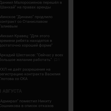
Даниил Малоросиянов перешёл в
"Шанхай" на правах аренды
Минское "Динамо" продлило
контракт со Станиславом
Галиевым
Михаил Кравец: "Для этого
времени ребята находятся в
достаточно хорошей форме"
Аркадий Шестаков: "Сейчас у всех
большое желание работать"
1
КХЛ не даёт разрешения на
регистрацию контракта Василия
Глотова со СКА
1 АВГУСТА
"Адмирал" поместил Никиту
Сошникова в список отказов