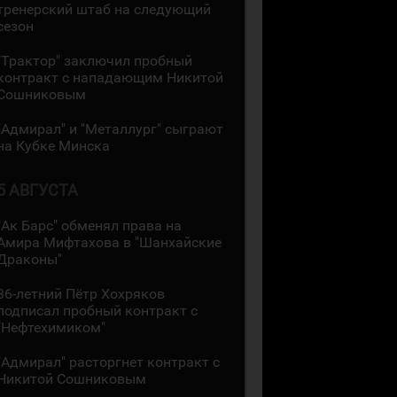
тренерский штаб на следующий
сезон
"Трактор" заключил пробный
контракт с нападающим Никитой
Сошниковым
"Адмирал" и "Металлург" сыграют
на Кубке Минска
5 АВГУСТА
"Ак Барс" обменял права на
Амира Мифтахова в "Шанхайские
Драконы"
36-летний Пётр Хохряков
подписал пробный контракт с
"Нефтехимиком"
"Адмирал" расторгнет контракт с
Никитой Сошниковым