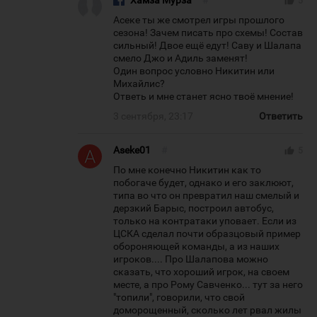
Хамза Мурза
#
thumb_up
5
Асеке ты же смотрел игры прошлого
сезона! Зачем писать про схемы! Состав
сильный! Двое ещё едут! Саву и Шалапа
смело Джо и Адиль заменят!
Один вопрос условно Никитин или
Михайлис?
Ответь и мне станет ясно твоё мнение!
3 сентября, 23:17
Ответить
Aseke01
#
thumb_up
5
По мне конечно Никитин как то
побогаче будет, однако и его заклюют,
типа во что он превратил наш смелый и
дерзкий Барыс, построил автобус,
только на контратаки уповает. Если из
ЦСКА сделал почти образцовый пример
обороняющей команды, а из наших
игроков.... Про Шалапова можно
сказать, что хороший игрок, на своем
месте, а про Рому Савченко... тут за него
"топили", говорили, что свой
доморощенный, сколько лет рвал жилы