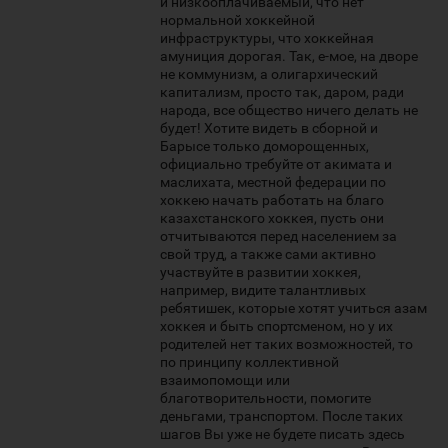
и низкооплачиваемый, что нет
нормальной хоккейной
инфраструктуры, что хоккейная
амуниция дорогая. Так, е-мое, на дворе
не коммунизм, а олигархический
капитализм, просто так, даром, ради
народа, все общество ничего делать не
будет! Хотите видеть в сборной и
Барысе только доморощенных,
официально требуйте от акимата и
маслихата, местной федерации по
хоккею начать работать на благо
казахстанского хоккея, пусть они
отчитываются перед населением за
свой труд, а также сами активно
участвуйте в развитии хоккея,
например, видите талантливых
ребятишек, которые хотят учиться азам
хоккея и быть спортсменом, но у их
родителей нет таких возможностей, то
по принципу коллективной
взаимопомощи или
благотворительности, помогите
деньгами, транспортом. После таких
шагов Вы уже не будете писать здесь