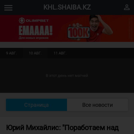
menu
perm_identity
KHL.SHAIBA.KZ
9 АВГ.
10 АВГ.
11 АВГ.
В этот день нет матчей
Страница
Все новости
Юрий Михайлис: "Поработаем над