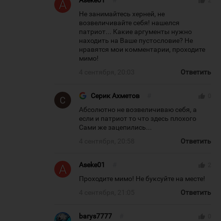
Aseke01
#
thumb_up
2
Не занимайтесь херней, не
возвеличивайте себя! нашелся
патриот... Какие аргументы нужно
находить на Ваше пустословие? Не
нравятся мои комментарии, проходите
мимо!
4 сентября, 20:03
Ответить
Серик Ахметов
#
thumb_up
0
Абсолютно не возвеличиваю себя, а
если и патриот то что здесь плохого
Сами же зацепились...
4 сентября, 20:58
Ответить
Aseke01
#
thumb_up
2
Проходите мимо! Не буксуйте на месте!
4 сентября, 21:05
Ответить
barys7777
#
thumb_up
0