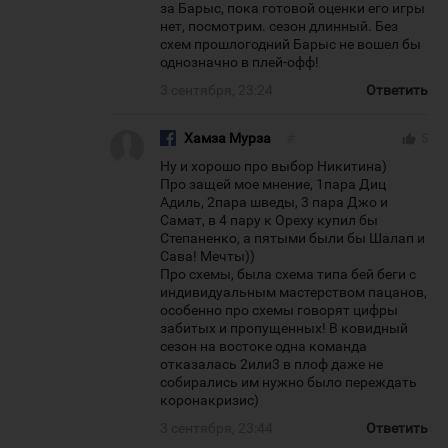
за Барыс, пока готовой оценки его игры
нет, посмотрим. сезон длинный. Без
схем прошлогодний Барыс не вошел бы
однозначно в плей-офф!
3 сентября, 23:24
Ответить
Хамза Мурза
#
thumb_up
5
Ну и хорошо про выбор Никитина)
Про защей мое мнение, 1пара Диц
Адиль, 2пара шведы, 3 пара Джо и
Самат, в 4 пару к Ореху купил бы
Степаненко, а пятыми были бы Шалап и
Сава! Мечты))
Про схемы, была схема типа бей беги с
индивидуальным мастерством пацанов,
особенно про схемы говорят цифры
забитых и пропущенных! В ковидный
сезон на востоке одна команда
отказалась 2или3 в плоф даже не
собирались им нужно было переждать
коронакризис)
3 сентября, 23:44
Ответить