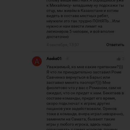
голову выше местных Я обращаюсь уже
к Михайлису- младшему ну подскажи ты
отцу, мы живём в Казахстане и хотим
видеть в составе местных ребят,
неужели это так трудно ПОНЯТЬ...Или
нужно и нам ввести лимит на
легионеров 5 человек, и всё вполне
достаточно
4 сентября, 13:37
Ответить
Aseke01
#
thumb_up
2
Уважаемый, ко мне какие претензии?)))
Я что ли принудительно заставил Роме
Савченко вернуться в Барыс или
заставил менять паспорт?))) Мне
фиолетово что у вас с Романом, сам не
ожидал, что он придет к нам. Бекетаев в
составе команды, придет его время,
скоро подключат к играм, других
пацанов уже задействовали. Орехов
тоже в команде, вчера играл невзрачно,
заменили на Самата, бывают такие
игры у любого игрока, здесь надо
спрашивать с самих игроков, почему