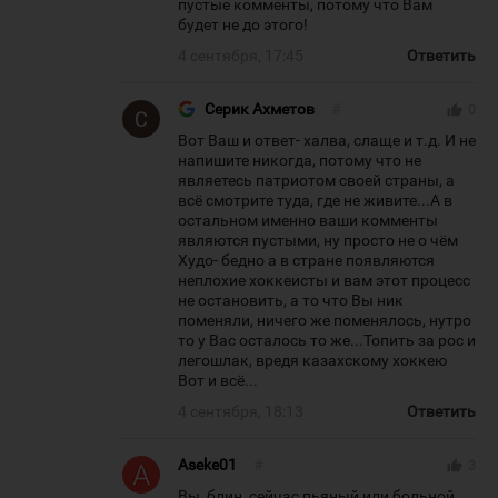
пустые комменты, потому что Вам
будет не до этого!
4 сентября, 17:45
Ответить
Серик Ахметов
#
thumb_up
0
Вот Ваш и ответ- халва, слаще и т.д. И не
напишите никогда, потому что не
являетесь патриотом своей страны, а
всё смотрите туда, где не живите...А в
остальном именно ваши комменты
являются пустыми, ну просто не о чём
Худо- бедно а в стране появляются
неплохие хоккеисты и вам этот процесс
не остановить, а то что Вы ник
поменяли, ничего же поменялось, нутро
то у Вас осталось то же...Топить за рос и
легошлак, вредя казахскому хоккею
Вот и всё...
4 сентября, 18:13
Ответить
Aseke01
#
thumb_up
3
Вы, блин, сейчас пьяный или больной