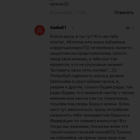
нужны)))
4 сентября, 17:26
Ответить
Aseke01
#
thumb_up
4
Бляха-муха, и ты тут! Кто же тебе
платит, Аблязов или иные забавные
коррупционеры?))) не являюсь чьим-то
защитником представителем, просто
пишу свое мнение, а тебе оно так
нравится, что не упускаешь момент
"вставить свои пять копеек"...)))
Попробуй подписать игрока уровня
Шипачева в кратчайшие сроки, я,
уверен и другие, только будем рады, так
рады будем, что именной свитер с твоим
именем или ником как ты пожелаешь,
пошлем под своды Барыс-арены. Блин,
чего тут мелочиться, сразу потребуем
назначить тебя президентом барыса и
Федерации по совместительству! Вот
тогда мы заживем, покажем всем что
такой казахстанский хоккей!))) Только,
не стесняйся, не прячь свое лицо как