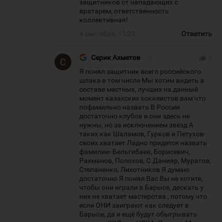
защитников от нападающих с
вратарем, ответственность
коллективная!
4 сентября, 15:23
Ответить
Серик Ахметов
#
thumb_up
0
Я понял защитник всего российского
шлака в том числе Мы хотим видеть в
составе местных, лучших на данный
момент казахских хоккеистов вам что
пофамильно назвать В России
достаточно клубов и они здесь не
нужны, но за исключением звёзд А
таких как Шаламов, Гурков и Петухов-
своих хватает Ладно придется назвать
фамилии- Бельгибаев, Борисевич,
Рахманов, Полохов, С.Данияр, Муратов,
Степаненко, Лихотников Я думаю
достаточно Я понял Вас Вы не хотите,
чтобы они играли в Барысе, дескать у
них не хватает мастерства , потому что
если ОНИ заиграют как следует в
Барысе, да и ещё будут обыгрывать