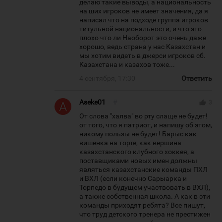
делаю такие выводы, а национальность
на ших игроков не имеет значения, да я
написал что на подходе группа игроков
титульной национальности, и что это
плохо что ли Наоборот это очень даже
хорошо, ведь страна у нас Казахстан и
мы хотим видеть в джерси игроков сб.
Казахстана и казахов тоже...
4 сентября, 17:30
Ответить
Aseke01
#
thumb_up
3
От слова "халва" во рту слаще не будет!
от того, что я патриот, и напишу об этом,
никому пользы не будет! Барыс как
вишенка на торте, как вершина
казахстанского клубного хоккея, а
поставщиками новых имен должны
являться казахстанские команды ПХЛ
и ВХЛ (если конечно Сарыарка и
Торпедо в будущем участвовать в ВХЛ),
а также собственная школа. А как в эти
команды приходят ребята? Все пишут,
что труд детского тренера не престижен