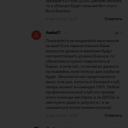
грандов КХЛ как ЦСКА, Динамо Москва,
то и сборная будет сильная Вот этого
Вы и боитесь...
4 сентября, 15:47
Ответить
Aseke01
#
thumb_up
4
Пожалуйста не выдавайте свои мысли
за мои! Если перечисленные Вами
игроки по уровню и желанию будут
соответствовать уровню Барыса, то
обязательно нужно подключать в
Барыс, а если нет, то зачем их держать
на скамейке, если пользы для клуба не
будет. Многим из них представлялся
шанс, и не раз, попасть в базовый клуб,
теперь играют в командах ПХЛ. Любой
профессиональный клуб это прежде
всего команда мастеров, а не ДЮСШ, в
нем нужно давать результат, а не
заниматься воспитанием игроков!
4 сентября, 16:08
Ответить