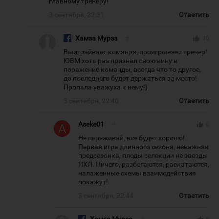
главному тренеру!
3 сентября, 22:31
Ответить
Хамза Мурза
#
thumb_up
10
Выиграйвает команда, проигрывает тренер!
ЮВМ хоть раз признал свою вину в
поражение команды, всегда что то другое,
до последнего будет держаться за место!
Пропала уважуха к нему!)
3 сентября, 22:40
Ответить
Aseke01
#
thumb_up
6
Не переживай, все будет хорошо!
Первая игра длинного сезона, неважная
предсезонка, плоды селекции не звезды
НХЛ. Ничего, разбегаются, раскатаются,
налаженные схемы взаимодействия
покажут!
3 сентября, 22:44
Ответить