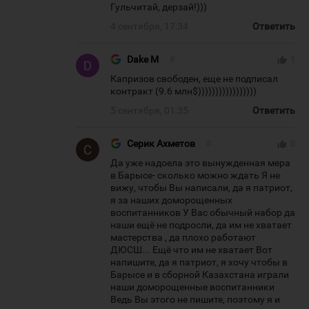
Гульчитай, дерзай!)))
4 сентября, 17:34
Ответить
Dake M
#
thumb_up
1
Капризов свободен, еще не подписал
контракт (9.6 млн$)))))))))))))))))
5 сентября, 01:35
Ответить
Серик Ахметов
#
thumb_up
0
Да уже надоела это вынужденная мера
в Барысе- сколько можно ждать Я не
вижу, чтобы Вы написали, да я патриот,
я за наших доморощенных
воспитанников У Вас обычный набор да
наши ещё не подросли, да им не хватает
мастерства , да плохо работают
ДЮСШ... Ещё что им не хватает Вот
напишите, да я патриот, я хочу чтобы в
Барысе и в сборной Казахстана играли
наши доморощенные воспитанники
Ведь Вы этого не пишите, поэтому я и