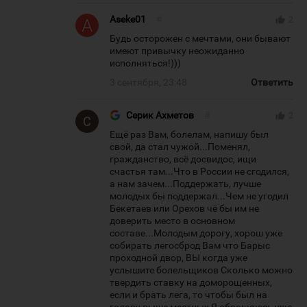
Aseke01
#
thumb_up
2
Будь осторожен с мечтами, они бывают
имеют привычку неожиданно
исполняться!)))
3 сентября, 23:48
Ответить
Серик Ахметов
#
thumb_up
2
Ещё раз Вам, болелам, напишу был
свой, да стал чужой...Поменял,
гражданство, всё досвидос, ищи
счастья там...Что в России не сгодился,
а нам зачем...Поддержать, лучше
молодых бы поддержал...Чем не угодил
Бекетаев или Орехов чё бы им не
доверить место в основном
составе...Молодым дорогу, хорош уже
собирать легосброд Вам что Барыс
проходной двор, ВЫ когда уже
услышите болельщиков Сколько можно
твердить ставку на доморощенных,
если и брать лега, то чтобы был на