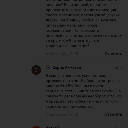
человек? Если пьяный, вначале
проведите пожалуйста детоксикацию
своего организма, потом "учите" других
людей, как Родину любить! Научитесь
читать внимательно чужие
комментарии! Не тормозите
пожалуйста и не надо меня считать кем-
то другим, у Вас на это даже
морального права нет!
4 сентября, 18:55
Ответить
Серик Ахметов
#
thumb_up
1
Я смотрю никак не успокоетесь,
аргументов то нет Я абсолютно трезв и
здоров Это ВЫ больны и очень
серьезно- хоть и ник типа казахский, на
самом то деле совсем наоборот И то что
я прав, Вас это и бесит и никак потому
успокоиться не можете...
4 сентября, 19:58
Ответить