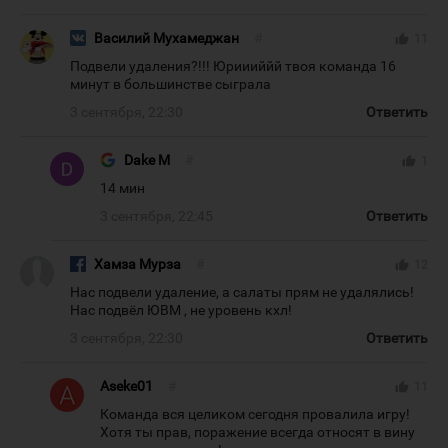
Василий Мухамеджан
#
thumb_up
11
Подвели удаления?!!! Юриииййй твоя команда 16
минут в большинстве сыграла
3 сентября, 22:30
Ответить
Dake M
#
thumb_up
1
14 мин
3 сентября, 22:45
Ответить
Хамза Мурза
#
thumb_up
12
Нас подвели удаление, а салаты прям не удалялись!
Нас подвёл ЮВМ , не уровень кхл!
3 сентября, 22:30
Ответить
Aseke01
#
thumb_up
11
Команда вся целиком сегодня провалила игру!
Хотя ты прав, поражение всегда относят в вину