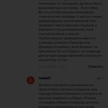
легионеры, то повторюсь должны быть
выше местных на голову...Я не пойму
Вы что хотите засилье легионеров,
ставка на них приводит к застою наших
доморощенных воспитанников Они
занимают место местных пацанов, и
Савченко став россиянином, тоже
считается легли, а значит
необоснованно занимается место в
команде условного Орехова или
Данияра А ошибки у всех бывают, на
них учатся Так что Барыс- это команда
для лучших представителей казахского
хоккея Как-то так
4 сентября, 15:07
Ответить
Aseke01
#
thumb_up
4
Должен повторить, мне непонятно
присутствие Савченко в Барысе, мне
гораздо ближе Степаненко, которого не
удалось подписать в Барыс. Второе,
соглашусь с Вами, в команду должны
попадать сильнейшие, в том числе