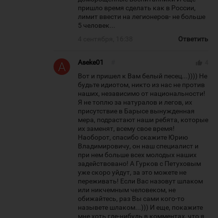
пришло время сделать как в России,
лимит ввести на легионеров- не больше
5 человек...
4 сентября, 16:38
Ответить
Aseke01
#
thumb_up
4
Вот и пришел к Вам белый песец...)))) Не
будьте идиотом, никто из нас не против
наших, независимо от национальности!
Я не топлю за натуралов и легов, их
присутствие в Барысе вынужденная
мера, подрастают наши ребята, которые
их заменят, всему свое время!
Наоборот, спасибо скажите Юрию
Владимировичу, он наш специалист и
при нем больше всех молодых наших
задействовано! А Гурков с Петуховым
уже скоро уйдут, за это можете не
переживать! Если Вас назовут шлаком
или никчемным человеком, не
обижайтесь, раз Вы сами кого-то
назывете шлаком...))) И еще, покажите
мне хоть где-нибудь в комментах, что я