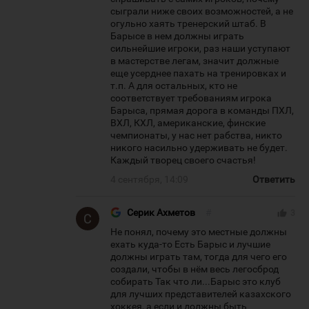
сыграли ниже своих возможностей, а не
огульно хаять тренерский штаб. В
Барысе в нем должны играть
сильнейшие игроки, раз наши уступают
в мастерстве легам, значит должные
еще усерднее пахать на тренировках и
т.п. А для остальных, кто не
соответствует требованиям игрока
Барыса, прямая дорога в команды ПХЛ,
ВХЛ, КХЛ, американские, финские
чемпионаты, у нас нет рабства, никто
никого насильно удерживать не будет.
Каждый творец своего счастья!
4 сентября, 14:09
Ответить
Серик Ахметов
#
thumb_up
3
Не понял, почему это местные должны
ехать куда-то Есть Барыс и лучшие
должны играть там, тогда для чего его
создали, чтобы в нём весь легосброд
собирать Так что ли...Барыс это клуб
для лучших представителей казахского
хоккея, а если и должны быть