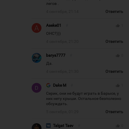
легов .
4 сентября, 21:14
Ответить
Aseke01
#
thumb_up
1
ОНС?)))
4 сентября, 21:20
Ответить
barys7777
#
thumb_up
0
Да.
4 сентября, 21:30
Ответить
Dake M
#
thumb_up
1
Серик, они не будут играть в Барысе, у
них нету крыши. Остальное безполезно
обсуждать.
5 сентября, 01:29
Ответить
Talgat Taev
#
thumb_up
0