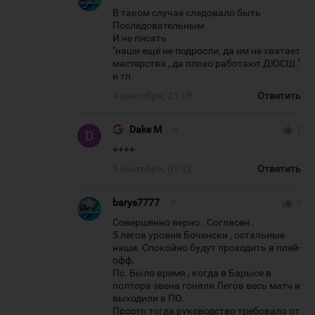
В таком случае следовало быть
Последовательным
И не писать
"наши ещё не подросли, да им не хватает
мастерства , да плохо работают ДЮСШ."
и тп
4 сентября, 21:18
Ответить
Dake M
#
thumb_up
1
++++
5 сентября, 01:32
Ответить
barys7777
#
thumb_up
0
Совершенно верно . Согласен .
5 легов уровня Боченски , остальные
наши. Спокойно будут проходить в плей-
офф.
Пс. Было время , когда в Барысе в
полтора звена гоняли Легов весь матч и
выходили в ПО.
Просто тогда руководство требовало от