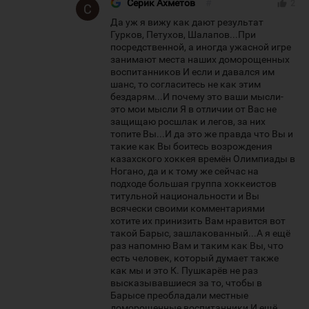
Серик Ахметов
#
thumb_up
2
Да уж я вижу как дают результат
Гурков, Петухов, Шалапов...При
посредственной, а иногда ужасной игре
занимают места наших доморощенных
воспитанников И если и давался им
шанс, то согласитесь не как этим
бездарям...И почему это ваши мысли-
это мои мысли Я в отличии от Вас не
защищаю росшлак и легов, за них
топите Вы...И да это же правда что Вы и
такие как Вы боитесь возрождения
казахского хоккея времён Олимпиады в
Ногано, да и к тому же сейчас на
подходе большая группа хоккеистов
титульной национальности и Вы
всячески своими комментариями
хотите их принизить Вам нравится вот
такой Барыс, зашлакованный...А я ещё
раз напомню Вам и таким как Вы, что
есть человек, который думает также
как мы и это К. Пушкарёв не раз
высказывавшиеся за то, чтобы в
Барысе преобладали местные
доморощенные воспитанники И ещё