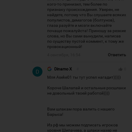
кого-то принизил, тем более по
признаку происхождения. Уверен, не
найдете, потому что Вы слушаете всяких
популистов, демагогов (болтунов),
глаза разуйте и мозги включайте
почаще пожалуйста! Приношу за резкие
слова, но Вы сами вынудили, написав
по существу пустой коммент, к тому же
провокационный!
4 сентября, 16:54
Ответить
Dinamo X
#
thumb_up
0
Мля Aseke01 ты тут успел нагадит)))))
Короче Шалапай и остальные росшлаки
не довольный твоей работой))))
Вам шлакам пора валить с нашего
Барыса!
Из рф мы можем подписать игроков
уровня Шипачева, а шлаки нахер не