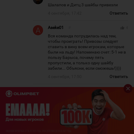
Шалапов и Дитц 3 шайбы привезли
4 сентября, 17:42
Ответить
Aseke01
#
thumb_up
4
Вся команда потрудилась над тем,
чтобы проиграть! Привозы следует
ставить в вину всем игрокам, которые
были на льду! Напоминаю счет: 5-1 не в
пользу Барыса, почему пять
пропустили, а только одну шайбу
забили... Объясни, если сможешь!))))
4 сентября, 17:50
Ответить
Talgat Taev
#
thumb_up
0
Шалапов и Дитц 3 шайбы привезли
4 сентября, 19:35
Ответить
Arman Magypar
#
thumb_up
0
ЮВМ ничего не решает, у него только