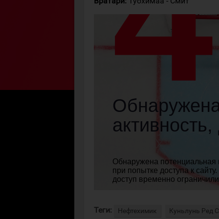
Вратари:
Туохимаа - Смит
Теги:
Нефтехимик
Куньлунь Ред 