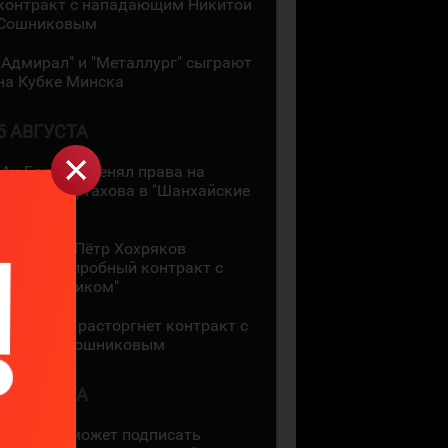
контракт с нападающим Никитой
Сошниковым
"Адмирал" и "Металлург" сыграют
на Кубке Минска
5 АВГУСТА
"Ак Барс" обменял права на
Амира Мифтахова в "Шанхайские
Драконы"
36-летний Пётр Хохряков
подписал пробный контракт с
"Нефтехимиком"
"Адмирал" расторгнет контракт с
Никитой Сошниковым
4 АВГУСТА
"Ак Барс" может подписать