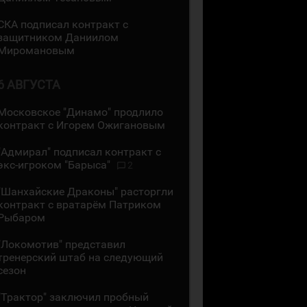
СКА подписал контракт с
защитником Даниилом
Миромановым
6 АВГУСТА
Московское "Динамо" продлило
контракт с Игорем Ожигановым
"Адмирал" подписал контракт с
экс-игроком "Барыса"
2
"Шанхайские Драконы" расторгли
контракт с вратарём Патриком
Рыбаром
"Локомотив" представил
тренерский штаб на следующий
сезон
"Трактор" заключил пробный