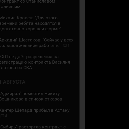
контракт со Станиславом
Галиевым
Михаил Кравец: "Для этого
времени ребята находятся в
достаточно хорошей форме"
Аркадий Шестаков: "Сейчас у всех
большое желание работать"
1
КХЛ не даёт разрешения на
регистрацию контракта Василия
Глотова со СКА
1 АВГУСТА
"Адмирал" поместил Никиту
Сошникова в список отказов
Хантер Шепард прибыл в Астану
4
"Сибирь" расторгла контракт с