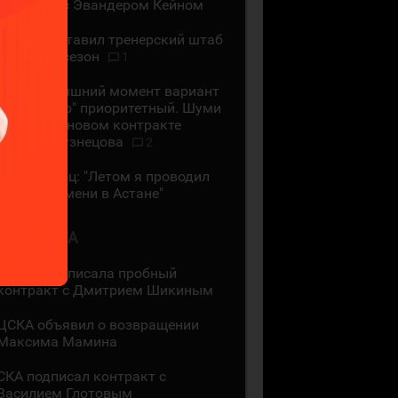
контракт с Эвандером Кейном
СКА представил тренерский штаб
на новый сезон
1
На сегодняшний момент вариант
с "Сибирью" приоритетный. Шуми
Бабаев - о новом контракте
Евгения Кузнецова
2
Даррен Диц: "Летом я проводил
много времени в Астане"
3 АВГУСТА
"Лада" подписала пробный
контракт с Дмитрием Шикиным
ЦСКА объявил о возвращении
Максима Мамина
СКА подписал контракт с
Василием Глотовым