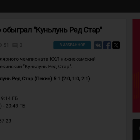
 обыграл "Куньлунь Ред Стар"
lity
51
0
comment
В ИЗБРАННОЕ
улярного чемпионата КХЛ нижнекамский
екинский "Куньлунь Ред Стар".
нь Ред Стар (Пекин) 5:1 (2:0, 1:0, 2:1)
19:14 ГБ
 - 20:48 ГБ
57:23
8