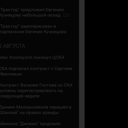
"Трактор" предложил Евгению
Кузнецову небольшой оклад
2
"Трактор" заинтересован в
подписании Евгения Кузнецова
2 АВГУСТА
Мак Холлоуэлл покинул ЦСКА
СКА подписал контракт с Сергеем
Ивановым
Контракт Василия Глотова со СКА
должны зарегистрировать на
следующей неделе
Даниил Малоросиянов перешёл в
"Шанхай" на правах аренды
Минское "Динамо" продлило