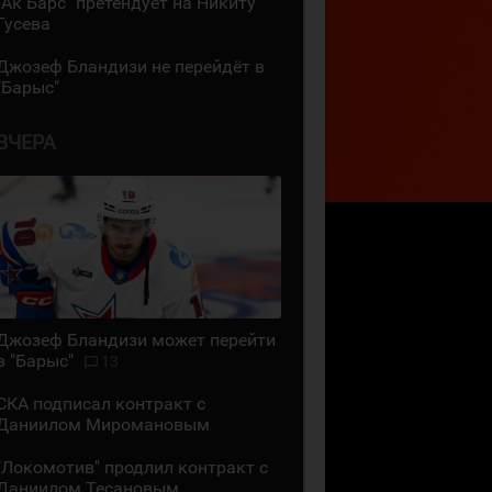
"Ак Барс" претендует на Никиту
Гусева
Джозеф Бландизи не перейдёт в
"Барыс"
ВЧЕРА
Джозеф Бландизи может перейти
в "Барыс"
13
СКА подписал контракт с
Даниилом Миромановым
"Локомотив" продлил контракт с
Даниилом Тесановым