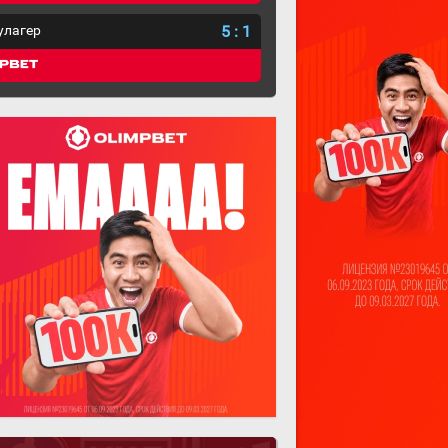
улагер
5
:
1