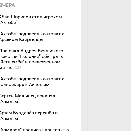
ВЧЕРА
Абай Шарипов стал игроком
"Актобе"
"Актобе" подписал контракт с
Арсеном Каиргелды
Два очка Андрея Буяльского
помогли "Полонии" обыграть
"Ястшембе" в предсезонном
матче
1
"Актобе" подписал контракт с
Галиаскаром Аиповым
Сергей Машинец покинул
"Алматы"
Артём Бурделёв перешёл в
"Алматы"
"Адмирал" подписал контракт с