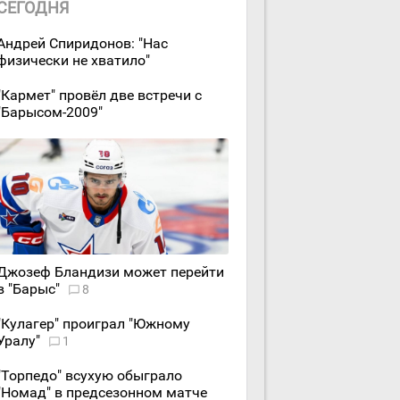
СЕГОДНЯ
Андрей Спиридонов: "Нас
физически не хватило"
"Кармет" провёл две встречи с
"Барысом-2009"
Джозеф Бландизи может перейти
в "Барыс"
8
"Кулагер" проиграл "Южному
Уралу"
1
"Торпедо" всухую обыграло
"Номад" в предсезонном матче