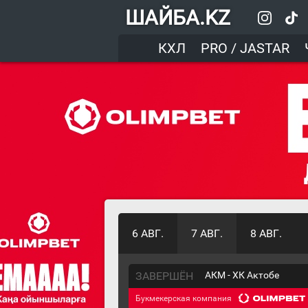
ШАЙБА.KZ
КХЛ
PRO / JASTAR
6 АВГ.
7 АВГ.
8 АВГ.
ЗАВЕРШЁН
АКМ - ХК Актобе
Букмекерская компания