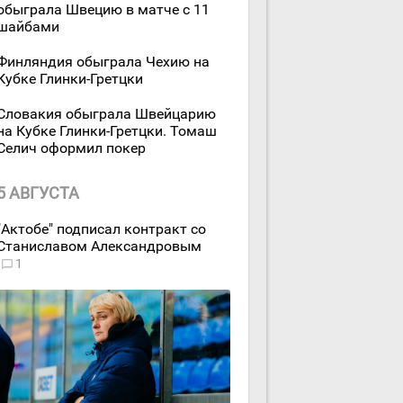
обыграла Швецию в матче с 11
шайбами
Финляндия обыграла Чехию на
Кубке Глинки-Гретцки
Словакия обыграла Швейцарию
на Кубке Глинки-Гретцки. Томаш
Селич оформил покер
5 АВГУСТА
"Актобе" подписал контракт со
Станиславом Александровым
1