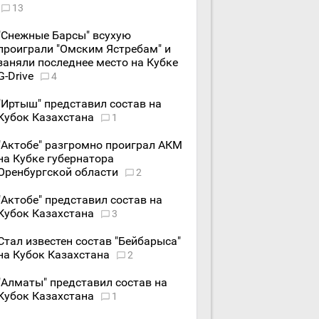
13
"Снежные Барсы" всухую
проиграли "Омским Ястребам" и
заняли последнее место на Кубке
G-Drive
4
"Иртыш" представил состав на
Кубок Казахстана
1
"Актобе" разгромно проиграл АКМ
на Кубке губернатора
Оренбургской области
2
"Актобе" представил состав на
Кубок Казахстана
3
Стал известен состав "Бейбарыса"
на Кубок Казахстана
2
"Алматы" представил состав на
Кубок Казахстана
1