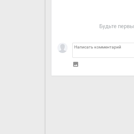
Будьте первы
insert_photo