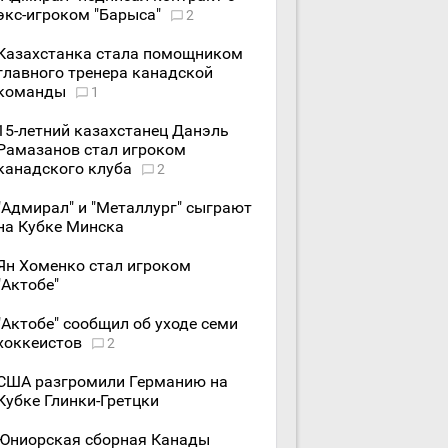
экс-игроком "Барыса"
2
Казахстанка стала помощником
главного тренера канадской
команды
1
15-летний казахстанец Данэль
Рамазанов стал игроком
канадского клуба
2
"Адмирал" и "Металлург" сыграют
на Кубке Минска
Ян Хоменко стал игроком
"Актобе"
"Актобе" сообщил об уходе семи
хоккеистов
2
США разгромили Германию на
Кубке Глинки-Гретцки
Юниорская сборная Канады