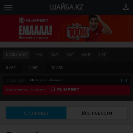
menu
perm_identity
ШАЙБА.KZ
ИЗБРАННОЕ
ЧМ
КХЛ
ВХЛ
МХЛ
НХЛ
8 АВГ.
9 АВГ.
10 АВГ.
ЗАВЕРШЁН
ХК Актобе - Кулагер
1
:
4
Букмекерская компания
Страница
Все новости