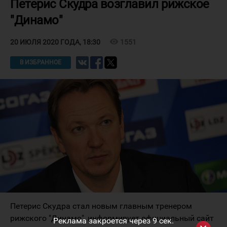
Петерис Скудра возглавил рижское
"Динамо"
visibility
1551
20 ИЮЛЯ 2020 ГОДА, 18:30
В ИЗБРАННОЕ
Петерис Скудра стал новым главным тренером
рижского "Динамо", информирует официальный сайт
Реклама закроется через
9
сек.