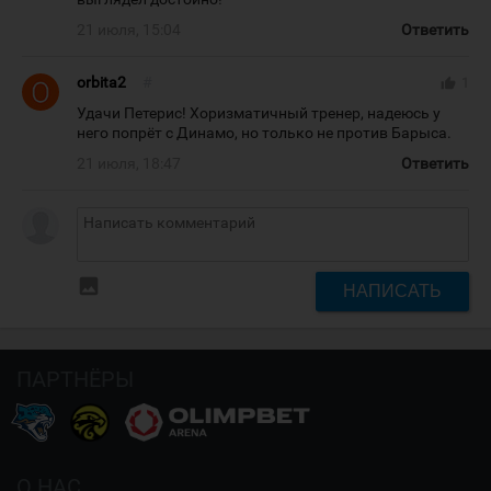
21 июля, 15:04
Ответить
orbita2
#
thumb_up
1
Удачи Петерис! Хоризматичный тренер, надеюсь у
него попрёт с Динамо, но только не против Барыса.
21 июля, 18:47
Ответить
insert_photo
НАПИСАТЬ
ПАРТНЁРЫ
О НАС