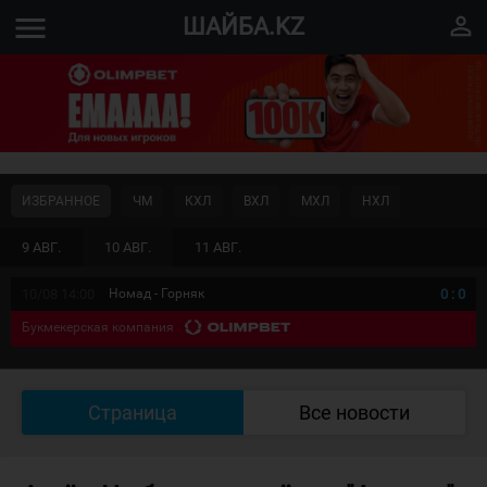
menu
perm_identity
ШАЙБА.KZ
ИЗБРАННОЕ
ЧМ
КХЛ
ВХЛ
МХЛ
НХЛ
9 АВГ.
10 АВГ.
11 АВГ.
10/08 14:00
Номад - Горняк
0
:
0
Букмекерская компания
Страница
Все новости