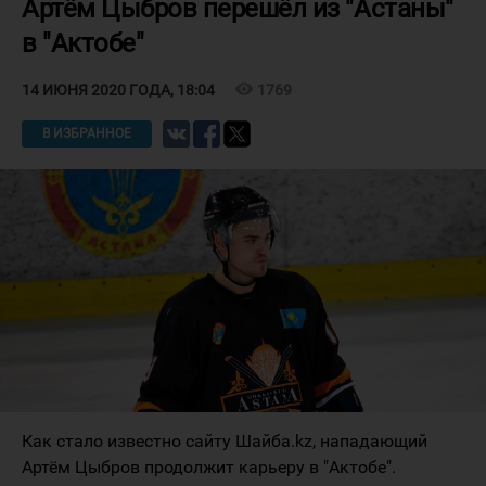
Артём Цыбров перешёл из "Астаны"
в "Актобе"
visibility
1769
14 ИЮНЯ 2020 ГОДА, 18:04
В ИЗБРАННОЕ
Как стало известно сайту Шайба.kz, нападающий
Артём Цыбров продолжит карьеру в "Актобе".