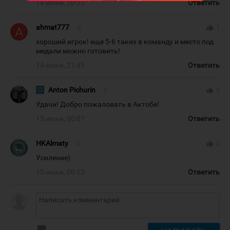
14 июня, 20:23
Ответить
ahmat777
#
thumb_up
1
хороший игрок! еще 5-6 таких в команду и место под
медали можно готовить!
14 июня, 21:45
Ответить
Anton Pichurin
#
thumb_up
0
Удачи! Добро пожаловать в Актобе!
15 июня, 00:07
Ответить
HKAlmaty
#
thumb_up
0
Усиление)
15 июня, 00:12
Ответить
insert_photo