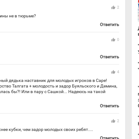
thumb_up
2
ины не в тюрьме?
Ответить
thumb_up
0
Ответить
thumb_up
4
дный дядька наставник для молодых игроков в Саре!
рство Талгата + молодость и задор Буяльского и Демина,
лась бы?! Или в пару с Сашкой... Надеюсь на такой
Ответить
thumb_up
2
жнее кубки, чем задор молодых своих ребят....
Ответить