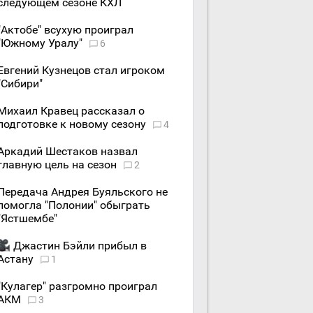
следующем сезоне КХЛ
"Актобе" всухую проиграл
"Южному Уралу"
6
Евгений Кузнецов стал игроком
"Сибири"
Михаил Кравец рассказал о
подготовке к новому сезону
4
Аркадий Шестаков назвал
главную цель на сезон
2
Передача Андрея Буяльского не
помогла "Полонии" обыграть
"Ястшембе"
Джастин Бэйли прибыл в
Астану
1
"Кулагер" разгромно проиграл
АКМ
3