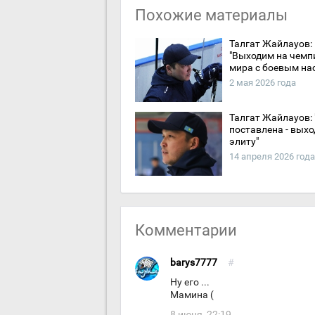
Похожие материалы
Талгат Жайлауов:
"Выходим на чемп
мира с боевым на
2 мая 2026 года
Талгат Жайлауов:
поставлена - выхо
элиту"
14 апреля 2026 года
Комментарии
barys7777
#
Ну его ...
Мамина (
8 июня, 22:19