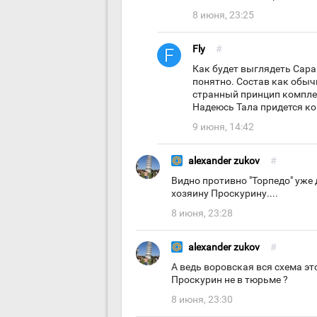
8 июня, 23:25
Fly
#
Как будет выглядеть Сара 
понятно. Состав как обыч
странный принцип комплек
Надеюсь Тала придется ко
9 июня, 14:42
alexander zukov
#
Видно противно "Торпедо" уже д
хозяину Проскурину....
8 июня, 23:28
alexander zukov
#
А ведь воровская вся схема эт
Проскурин не в тюрьме ?
8 июня, 23:30