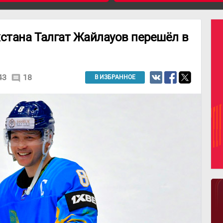
хстана Талгат Жайлауов перешёл в
43
18
comment
В ИЗБРАННОЕ