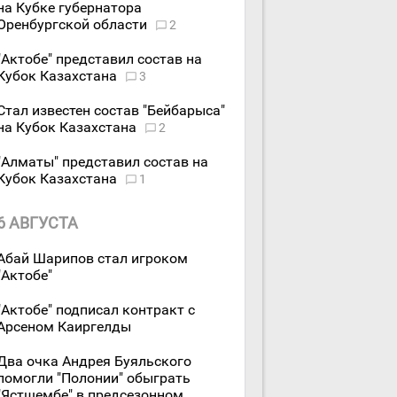
на Кубке губернатора
Оренбургской области
2
"Актобе" представил состав на
Кубок Казахстана
3
Стал известен состав "Бейбарыса"
на Кубок Казахстана
2
"Алматы" представил состав на
Кубок Казахстана
1
6 АВГУСТА
Абай Шарипов стал игроком
"Актобе"
"Актобе" подписал контракт с
Арсеном Каиргелды
Два очка Андрея Буяльского
помогли "Полонии" обыграть
"Ястшембе" в предсезонном