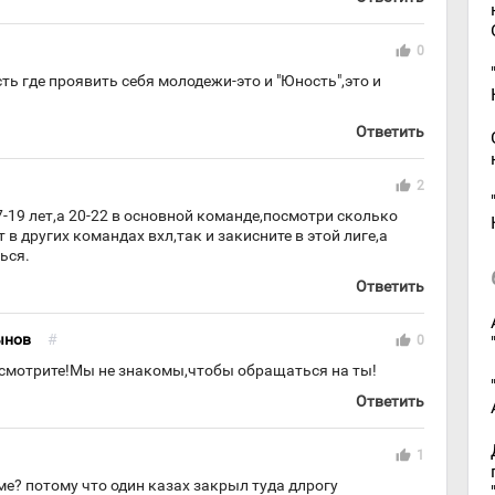
thumb_up
0
сть где проявить себя молодежи-это и "Юность",это и
Ответить
thumb_up
2
-19 лет,а 20-22 в основной команде,посмотри сколько
в других командах вхл,так и закисните в этой лиге,а
ься.
Ответить
ынов
#
thumb_up
0
осмотрите!Мы не знакомы,чтобы обращаться на ты!
Ответить
thumb_up
1
ме? потому что один казах закрыл туда длрогу