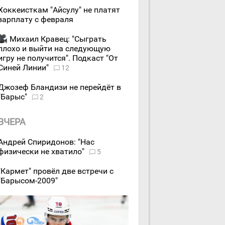
Хоккеисткам "Айсулу" не платят
зарплату с февраля
Михаил Кравец: "Сыграть
плохо и выйти на следующую
игру не получится". Подкаст "От
Синей Линии"
12
Джозеф Бландизи не перейдёт в
"Барыс"
2
ВЧЕРА
Андрей Спиридонов: "Нас
физически не хватило"
5
"Кармет" провёл две встречи с
"Барысом-2009"