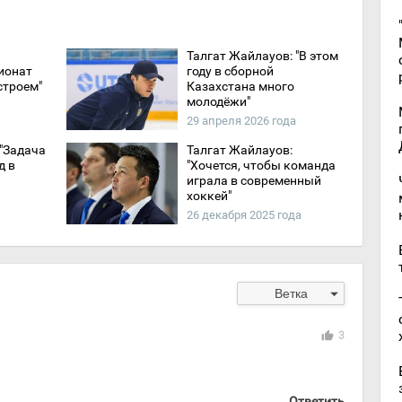
Талгат Жайлауов: "В этом
ионат
году в сборной
строем"
Казахстана много
молодёжи"
29 апреля 2026 года
 "Задача
Талгат Жайлауов:
д в
"Хочется, чтобы команда
играла в современный
хоккей"
26 декабря 2025 года
arrow_drop_down
Ветка
thumb_up
3
Ответить