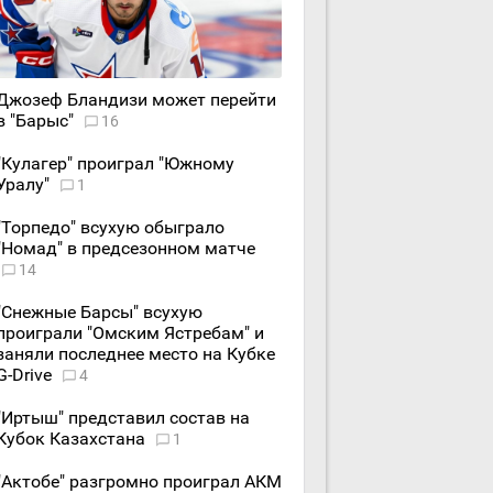
Джозеф Бландизи может перейти
в "Барыс"
16
"Кулагер" проиграл "Южному
Уралу"
1
"Торпедо" всухую обыграло
"Номад" в предсезонном матче
14
"Снежные Барсы" всухую
проиграли "Омским Ястребам" и
заняли последнее место на Кубке
G-Drive
4
"Иртыш" представил состав на
Кубок Казахстана
1
"Актобе" разгромно проиграл АКМ