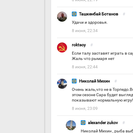
Ташкенбай Ботанов
#
Удачи и здоровья.
8 июня, 22:34
roktsoy
#
Если талу заставят играть в с
Жаль что рымаря нет
8 июня, 22:44
Николай Михин
#
Очень жаль,что не в Торпедо.В
этом сезоне Сара будет выгляд
показывают нормальную игру
8 июня, 23:09
alexander zukov
#
Николай Михин , рыба выби