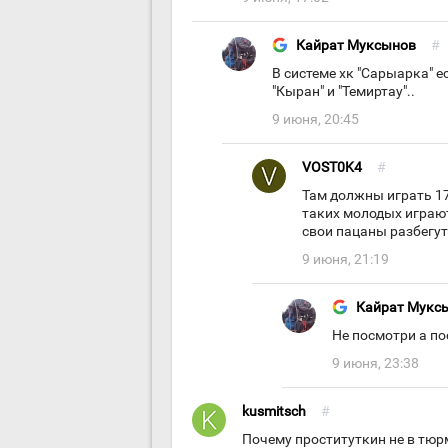
Кайрат Муксынов
#
В системе хк "Сарыарка" е
"Кыран" и "Темиртау"..
9 июня, 20:45
VOST0K4
#
Там должны играть 17
таких молодых играют 
свои пацаны разбегут
9 июня, 21:19
Кайрат Мукс
Не посмотри а п
9 июня, 23:38
kusmitsch
#
Почему проституткин не в тюр