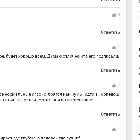
thumb_up
3
Ответить
thumb_up
1
аре, будет хорошо всем. Думаю отлично что его подписали.
Ответить
thumb_up
7
се нормальные игроки, боятся как чумы, идти в Торпедо.В
еть очень прилично,хотя они во всех сезонах
!
Ответить
thumb_up
1
рает где глубже ,а человек где лучше!!