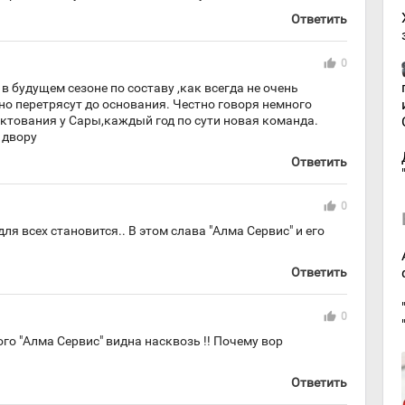
Ответить
thumb_up
0
в будущем сезоне по составу ,как всегда не очень
но перетрясут до основания. Честно говоря немного
тования у Сары,каждый год по сути новая команда.
 двору
Ответить
thumb_up
0
ля всех становится.. В этом слава "Алма Сервис" и его
Ответить
thumb_up
0
ого "Алма Сервис" видна насквозь !! Почему вор
Ответить