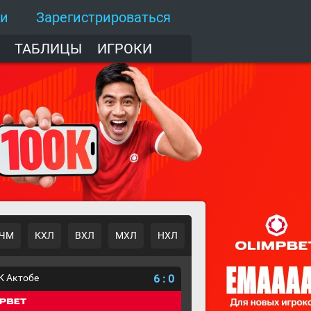
ти
Зарегистрироваться
ТАБЛИЦЫ
ИГРОКИ
ЧМ
КХЛ
ВХЛ
МХЛ
НХЛ
К Актобе
6
:
0