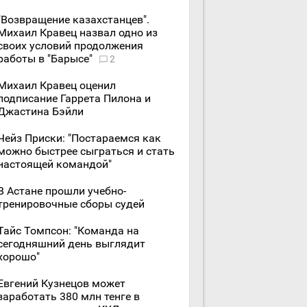
"Возвращение казахстанцев".
Михаил Кравец назвал одно из
своих условий продолжения
работы в "Барысе"
2
Михаил Кравец оценил
подписание Гаррета Пилона и
Джастина Бэйли
Чейз Приски: "Постараемся как
можно быстрее сыграться и стать
настоящей командой"
В Астане прошли учебно-
тренировочные сборы судей
Тайс Томпсон: "Команда на
сегодняшний день выглядит
хорошо"
Евгений Кузнецов может
заработать 380 млн тенге в