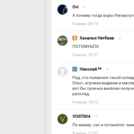
Ovi
#
А почему тогда воры Нигматул
9 июня, 09:14
Ханапья Нетбаев
#
ПОТОМУШТА
9 июня, 10:57
Николай **
#
Рад, что появился такой соли
Опыт, игровое видение и масте
вот бы троечка весёлая получи
расклад.
9 июня, 16:12
VOST0K4
#
По моему ,так и останется-: ва
9 июня, 17:02