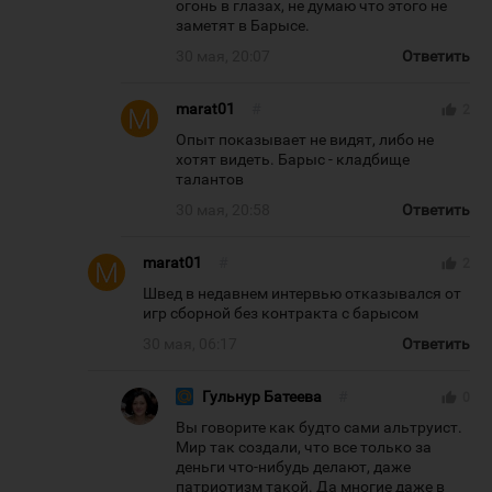
огонь в глазах, не думаю что этого не
заметят в Барысе.
30 мая, 20:07
Ответить
marat01
#
thumb_up
2
Опыт показывает не видят, либо не
хотят видеть. Барыс - кладбище
талантов
30 мая, 20:58
Ответить
marat01
#
thumb_up
2
Швед в недавнем интервью отказывался от
игр сборной без контракта с барысом
30 мая, 06:17
Ответить
Гульнур Батеева
#
thumb_up
0
Вы говорите как будто сами альтруист.
Мир так создали, что все только за
деньги что-нибудь делают, даже
патриотизм такой. Да многие даже в