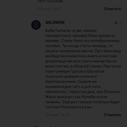
18гг-14 очков.
29 мая, 19:07
Ответить
SALOMON
#
thumb_up
4
buller7astana, ну да, самово
ненавистного тренера Наза привел в
пример. Стиль Наза это антибразилиан
системс. Ты когда статы пишешь, то
пиши и сыгранные матчи. Про Занковца
вообще молчаватски, иметь в составе
дохренище легов и слить магнитам по
всем статам, в сборной также. При этом
горе тренере Гурков и Шалапов
получали доверие полное и
безоговорочное. Сидели на
скамейке(для чего и для кого,
непонятно). Гарантия даю, при Ялононе
Жало заиграет как Кросби после
травмы. Ещё раз говорю получше будет
того же Петухова в разы.
29 мая, 19:39
Ответить