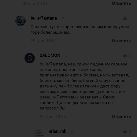
29 мая, 18:21
Ответить
buller7astana
#
thumb_up
1
Саломон,тут все претензии к нашим криворуким
горе-болельщикам.
29 мая, 18:52
Ответить
SALOMON
#
thumb_up
2
buller7astana, неа, одним падением карьере
не конец, после он же выходил,
припечатывали его к бортам, но он вставал,
боец он, можно было бы ещё пару сезонов
дать ему, тем более катанием даст фору
многим, пасы тоже хороши, да и опыт, чем
разным Петуховых развивать. Своих
гнобим. Да и по деньгосам много не
запросил бы.
29 мая, 19:04
Ответить
erlan_mk
#
thumb_up
0