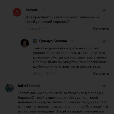
Aseke01
#
thumb_up
1
Для красивого и символичного завершения
своей успешной карьеры?
29 мая, 16:26
Ответить
Гульнур Батеева
#
thumb_up
2
Талгат ещё может сыграть на хорошем
уровне, опыт не пропьешь и катание у него
классное. Смотря ког поставят ему в звено.
Неплохо было бы увидеть его в российском
клубе, как у него получится раскрыться.
29 мая, 21:14
Ответить
buller7astana
#
thumb_up
1
Талгат,низкий поклон тебе за твой вклад в победы
Барыса!От всей души желаю тебе удачи в твоей
дальнейшей судьбе.Своим примером ты доказал что
если есть у человека талант,то никакие "блатные" его
из состава не выдавят.Судьба каждого человека в