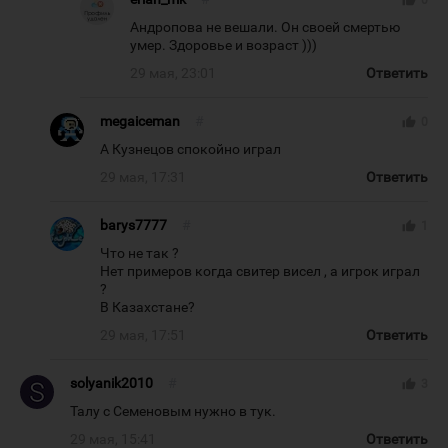
Андропова не вешали. Он своей смертью
умер. Здоровье и возраст )))
29 мая, 23:01
Ответить
megaiceman
#
thumb_up
0
А Кузнецов спокойно играл
29 мая, 17:31
Ответить
barys7777
#
thumb_up
1
Что не так ?
Нет примеров когда свитер висел , а игрок играл
?
В Казахстане?
29 мая, 17:51
Ответить
solyanik2010
#
thumb_up
3
Талу с Семеновым нужно в тук.
29 мая, 15:41
Ответить