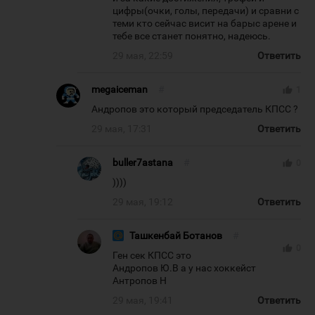
цифры(очки, голы, передачи) и сравни с
теми кто сейчас висит на барыс арене и
тебе все станет понятно, надеюсь.
29 мая, 22:59
Ответить
megaiceman
#
thumb_up
1
Андропов это который председатель КПСС ?
29 мая, 17:31
Ответить
buller7astana
#
thumb_up
0
))))
29 мая, 19:12
Ответить
Ташкенбай Ботанов
#
thumb_up
0
Ген сек КПСС это
Андропов Ю.В а у нас хоккейст
Антропов Н
29 мая, 19:41
Ответить