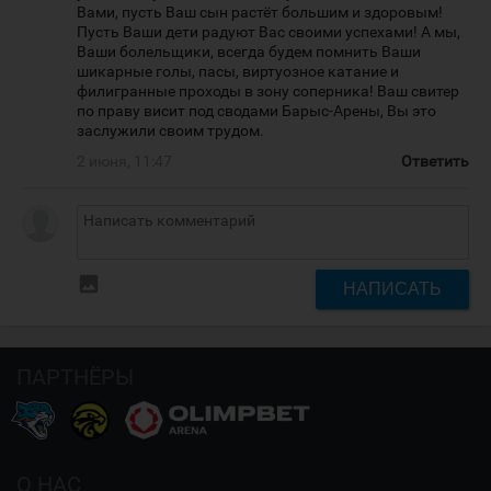
Вами, пусть Ваш сын растёт большим и здоровым!
Пусть Ваши дети радуют Вас своими успехами! А мы,
Ваши болельщики, всегда будем помнить Ваши
шикарные голы, пасы, виртуозное катание и
филигранные проходы в зону соперника! Ваш свитер
по праву висит под сводами Барыс-Арены, Вы это
заслужили своим трудом.
2 июня, 11:47
Ответить
insert_photo
НАПИСАТЬ
ПАРТНЁРЫ
О НАС