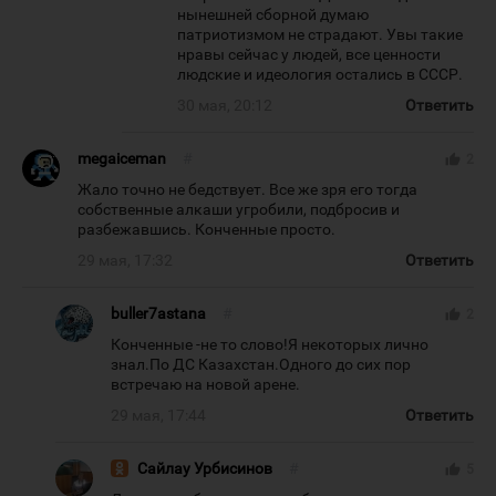
нынешней сборной думаю
патриотизмом не страдают. Увы такие
нравы сейчас у людей, все ценности
людские и идеология остались в СССР.
30 мая, 20:12
Ответить
megaiceman
#
thumb_up
2
Жало точно не бедствует. Все же зря его тогда
собственные алкаши угробили, подбросив и
разбежавшись. Конченные просто.
29 мая, 17:32
Ответить
buller7astana
#
thumb_up
2
Конченные -не то слово!Я некоторых лично
знал.По ДС Казахстан.Одного до сих пор
встречаю на новой арене.
29 мая, 17:44
Ответить
Сайлау Урбисинов
#
thumb_up
5