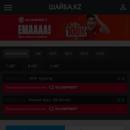
menu
perm_identity
ШАЙБА.KZ
ИЗБРАННОЕ
ЧМ
КХЛ
ВХЛ
МХЛ
НХЛ
7 АВГ.
8 АВГ.
9 АВГ.
08/08 12:00
АКМ - Кулагер
0
:
0
Букмекерская компания
08/08 17:00
Южный Урал - ХК Актобе
0
:
0
Букмекерская компания