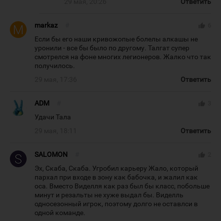
29 мая, 20:26
Ответить
markaz
#
thumb_up
6
Если бы его наши кривожопые болелы алкашы не
уронили - все бы было по другому. Талгат супер
смотрелся на фоне многих легионеров. Жалко что так
получилось.
29 мая, 17:36
Ответить
ADM
#
thumb_up
3
Удачи Тала
29 мая, 18:11
Ответить
SALOMON
#
thumb_up
2
Эх, Скаба, Скаба. Угробил карьеру Жало, который
пархал при входе в зону как бабочка, и жалил как
оса. Вместо Виделля как раз был бы класс, побольше
минут и резальты не хуже выдал бы. Виделль
односезонный игрок, поэтому долго не оставлси в
одной команде.