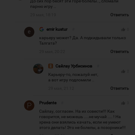
До сих пор бесят эти горе-болелы.., сломали
парню игру ..
29 мая, 18:19
Ответить
emir kustur
#
thumb_up
0
карьеру может? Да. А подкидывали только
Талгата?
29 мая, 20:22
Ответить
Сайлау Урбисинов
#
thumb_up
2
Карьеру-то, пожалуй нет,
а вот игру подломили ..
29 мая, 21:12
Ответить
Prudente
#
thumb_up
3
Сайлау, согласен. На их совести!!! Как
говорится, не можешь ....не мучай .... ! На
хрена они взялись качать, если не умеют
этого делать! Это не болелы, а позорники!!!