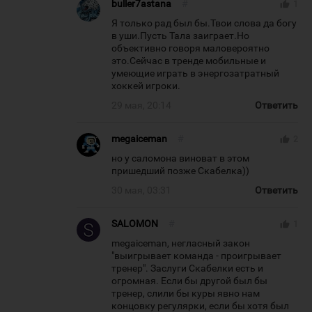
buller7astana
#
thumb_up
1
Я только рад был бы.Твои слова да богу
в уши.Пусть Тала заиграет.Но
объективно говоря маловероятно
это.Сейчас в тренде мобильные и
умеющие играть в энергозатратный
хоккей игроки.
29 мая, 20:14
Ответить
megaiceman
#
thumb_up
2
но у саломона виноват в этом
пришедший позже Скабелка))
30 мая, 03:31
Ответить
SALOMON
#
thumb_up
1
megaiceman, негласный закон
"выигрывает команда - проигрывает
тренер". Заслуги Скабелки есть и
огромная. Если бы другой был бы
тренер, слили бы куры явно нам
концовку регулярки, если бы хотя был