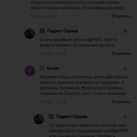
Андропова повесили хотя у него всего лишь
сезон отыгран за Барыс, это вообще рукалицо
29 мая, 16:18
Ответить
Поджог Сараев
#
thumb_up
3
Очень дешёвый закос под НХЛ. Там то
джерси вешают за реальные заслуги
29 мая, 16:19
Ответить
Болат
#
thumb_up
2
Лишний только Антропов, всего два сезона
поиграл, даже не прилетел на праздник. А
Даллмен, Боченски, Жайлауов и Еремеев
нормально, Талгата рано только повесили
29 мая, 17:26
Ответить
Поджог Сараев
#
thumb_up
0
Ты просто для сравнения загугли, чьи
свитера весят под сводами клубов НХЛ
и за какие достижения, трофеи и