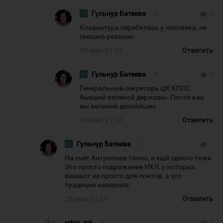
Гульнур Батеева
#
thumb_up
0
Клавиатура перебилась у человека, не
смешно реально.
29 мая, 21:12
Ответить
Гульнур Батеева
#
thumb_up
0
Генеральный секретарь ЦК КПСС
бывшей великой державы. Почти как
вы великий дизлайшик.
29 мая, 21:10
Ответить
Гульнур Батеева
#
thumb_up
1
На счёт Антропова точно, и ещё одного тоже.
Это просто подражание НХЛ, у которых
вешают не просто для понтов, а это
традиция наверное.
29 мая, 21:08
Ответить
erlan_mk
#
thumb_up
0