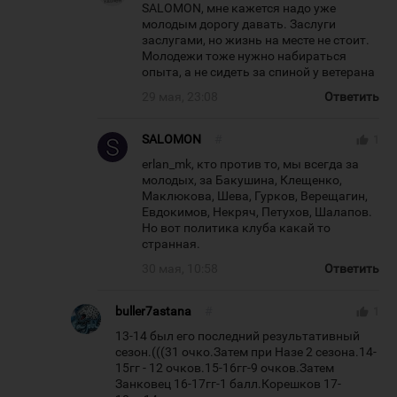
SALOMON, мне кажется надо уже
молодым дорогу давать. Заслуги
заслугами, но жизнь на месте не стоит.
Молодежи тоже нужно набираться
опыта, а не сидеть за спиной у ветерана
29 мая, 23:08
Ответить
SALOMON
#
thumb_up
1
erlan_mk, кто против то, мы всегда за
молодых, за Бакушина, Клещенко,
Маклюкова, Шева, Гурков, Верещагин,
Евдокимов, Некряч, Петухов, Шалапов.
Но вот политика клуба какай то
странная.
30 мая, 10:58
Ответить
buller7astana
#
thumb_up
1
13-14 был его последний результативный
сезон.(((31 очко.Затем при Назе 2 сезона.14-
15гг - 12 очков.15-16гг-9 очков.Затем
Занковец 16-17гг-1 балл.Корешков 17-