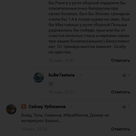
бы Ржига у руля сборной подарили бы
спасительные очко белорусам при
своих болелах, был бы Ялонен тренером
слили бы 1:4 в плове курям на смех. Был
бы Мактавишо у руля сборной Польша
радовалась бы победе, прыгали бы от
счастья мозолья глаза и нервами нервя
при наших болелах(аншлаг).Безусловно
нет. От тренера многое зависит. Скабу
на царство.
30 мая, 10:47
Ответить
buller7astana
#
thumb_up
0
)))
30 мая, 22:31
Ответить
Сайлау Урбисинов
#
thumb_up
1
Бойд, Тала, Семенов, Ибрайбеков, Дамир не
интересуют Барыс...
29 мая, 18:23
Ответить