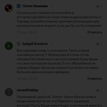
Лилия Мамиева
#
thumb_up
1
Сколько раз говорил,хотите войти в
историю,сделайте как Боря Александров,вернитесь в
Торпедо,засияйте новыми гранями.Болельщики для
игрока,все равно играют роль,мы бы их боготворили!
29 мая, 20:39
Ответить
kairgali Gumarov
#
thumb_up
2
Все хорошие когда то кончается.Талга открой
хоккейную школу Т Жайлауова.И стань готов
хоккеистов техничных а не костоломов.Хуже Шуми
что ли и поставляй игроков.То что Ибраибеков не
оценен обидно.Шалапов намного уступает но имеет
большое даже огромное доверие.
29 мая, 23:45
Ответить
zanashhokkey
#
thumb_up
1
Уважаемый, дорогой, Талғат! Удачи Вам во всём и
везде несмотря ни на что! Крепкого здоровья,
успехов! Пусть Ваша семья будет счастливой вместе с