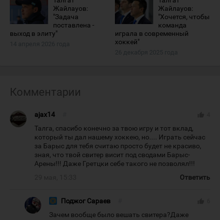
Талгат
Талгат
Жайлауов:
Жайлауов:
"Задача
"Хочется, чтобы
поставлена -
команда
выход в элиту"
играла в современный
хоккей"
14 апреля 2026 года
26 декабря 2025 года
Комментарии
ajax14
#
thumb_up
4
Талга, спасибо конечно за твою игру и тот вклад,
который ты дал нашему хоккею, но.... Играть сейчас
за Барыс для тебя считаю просто будет не красиво,
зная, что твой свитер висит под сводами Барыс-
Арены!!! Даже Гретцки себе такого не позволял!!!
29 мая, 15:33
Ответить
Поджог Сараев
#
thumb_up
6
Зачем вообще было вешать свитера?Даже